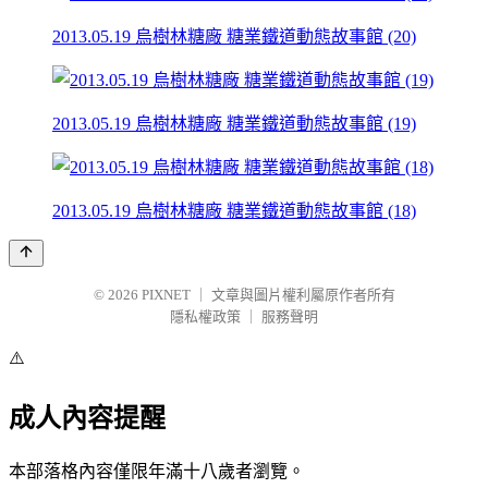
2013.05.19 烏樹林糖廠 糖業鐵道動態故事館 (20)
2013.05.19 烏樹林糖廠 糖業鐵道動態故事館 (19)
2013.05.19 烏樹林糖廠 糖業鐵道動態故事館 (18)
© 2026
PIXNET
｜
文章與圖片權利屬原作者所有
隱私權政策
｜
服務聲明
⚠️
成人內容提醒
本部落格內容僅限年滿十八歲者瀏覽。