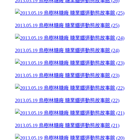
2013.05.19 烏樹林糖廠 糖業鐵道動態故事館 (26)
2013.05.19 烏樹林糖廠 糖業鐵道動態故事館 (25)
2013.05.19 烏樹林糖廠 糖業鐵道動態故事館 (24)
2013.05.19 烏樹林糖廠 糖業鐵道動態故事館 (23)
2013.05.19 烏樹林糖廠 糖業鐵道動態故事館 (22)
2013.05.19 烏樹林糖廠 糖業鐵道動態故事館 (21)