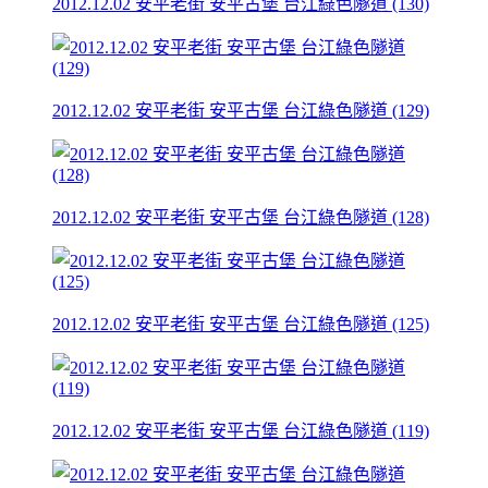
2012.12.02 安平老街 安平古堡 台江綠色隧道 (130)
2012.12.02 安平老街 安平古堡 台江綠色隧道 (129)
2012.12.02 安平老街 安平古堡 台江綠色隧道 (128)
2012.12.02 安平老街 安平古堡 台江綠色隧道 (125)
2012.12.02 安平老街 安平古堡 台江綠色隧道 (119)