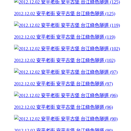
2012.12.02 安平老街 安平古堡 台江綠色隧道 (125)
2012.12.02 安平老街 安平古堡 台江綠色隧道 (119)
2012.12.02 安平老街 安平古堡 台江綠色隧道 (102)
2012.12.02 安平老街 安平古堡 台江綠色隧道 (97)
2012.12.02 安平老街 安平古堡 台江綠色隧道 (96)
2012.12.02 安平老街 安平古堡 台江綠色隧道 (90)