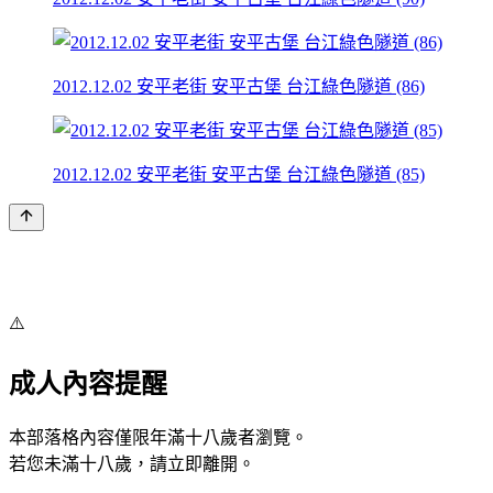
2012.12.02 安平老街 安平古堡 台江綠色隧道 (86)
2012.12.02 安平老街 安平古堡 台江綠色隧道 (85)
⚠️
成人內容提醒
本部落格內容僅限年滿十八歲者瀏覽。
若您未滿十八歲，請立即離開。