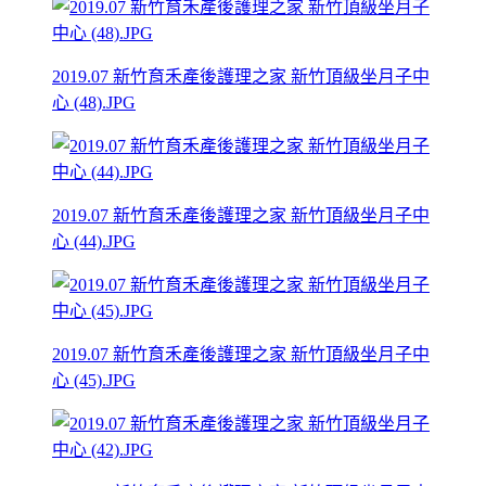
2019.07 新竹育禾產後護理之家 新竹頂級坐月子中
心 (48).JPG
2019.07 新竹育禾產後護理之家 新竹頂級坐月子中
心 (44).JPG
2019.07 新竹育禾產後護理之家 新竹頂級坐月子中
心 (45).JPG