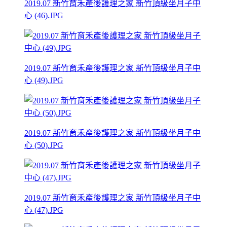
2019.07 新竹育禾產後護理之家 新竹頂級坐月子中
心 (46).JPG
2019.07 新竹育禾產後護理之家 新竹頂級坐月子中
心 (49).JPG
2019.07 新竹育禾產後護理之家 新竹頂級坐月子中
心 (50).JPG
2019.07 新竹育禾產後護理之家 新竹頂級坐月子中
心 (47).JPG