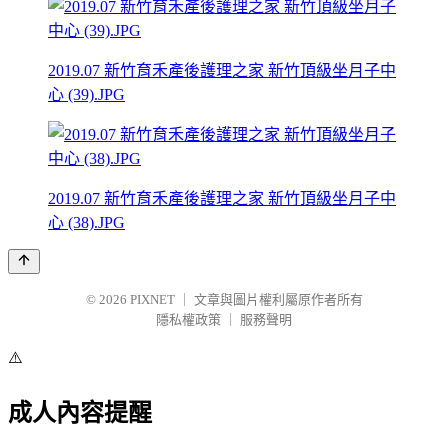
2019.07 新竹育禾產後護理之家 新竹頂級坐月子中
心 (39).JPG
2019.07 新竹育禾產後護理之家 新竹頂級坐月子中
心 (38).JPG
© 2026
PIXNET
｜
文章與圖片權利屬原作者所有
隱私權政策
｜
服務聲明
⚠️
成人內容提醒