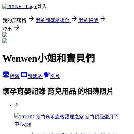
登入
我的部落格
我的部落格後台
我的帳號
登出
Wenwen小姐和寶貝們
相簿
部落格
名片
懷孕育嬰記錄 育兒用品 的相簿照片