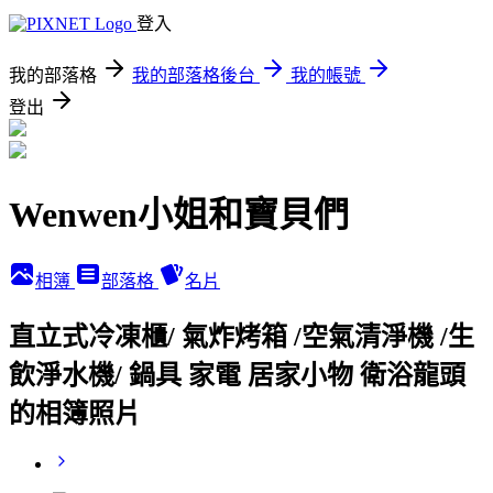
登入
我的部落格
我的部落格後台
我的帳號
登出
Wenwen小姐和寶貝們
相簿
部落格
名片
直立式冷凍櫃/ 氣炸烤箱 /空氣清淨機 /生
飲淨水機/ 鍋具 家電 居家小物 衛浴龍頭
的相簿照片