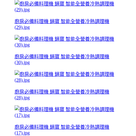
廚房必備料理機 鍋寶 智能全營養冷熱調理機
(29).jpg
廚房必備料理機 鍋寶 智能全營養冷熱調理機
(30).jpg
廚房必備料理機 鍋寶 智能全營養冷熱調理機
(28).jpg
廚房必備料理機 鍋寶 智能全營養冷熱調理機
(17).jpg