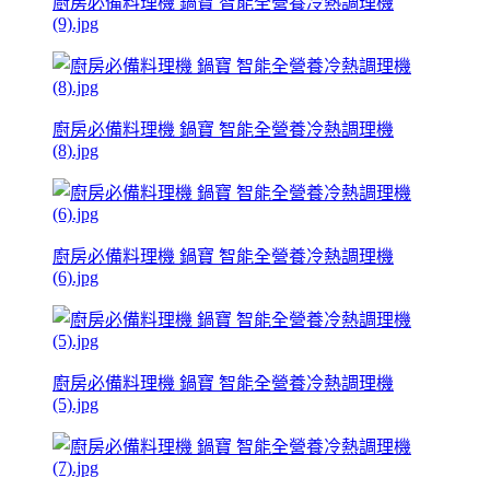
廚房必備料理機 鍋寶 智能全營養冷熱調理機
(9).jpg
廚房必備料理機 鍋寶 智能全營養冷熱調理機
(8).jpg
廚房必備料理機 鍋寶 智能全營養冷熱調理機
(6).jpg
廚房必備料理機 鍋寶 智能全營養冷熱調理機
(5).jpg