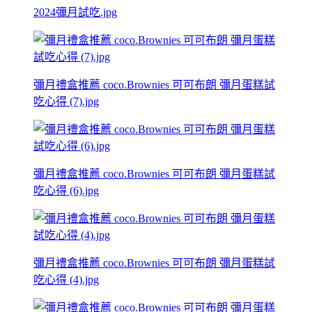
2024彌月試吃.jpg
彌月禮盒推薦 coco.Brownies 可可布朗 彌月蛋糕試
吃心得 (7).jpg
彌月禮盒推薦 coco.Brownies 可可布朗 彌月蛋糕試
吃心得 (6).jpg
彌月禮盒推薦 coco.Brownies 可可布朗 彌月蛋糕試
吃心得 (4).jpg