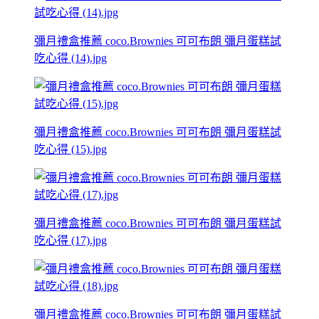
彌月禮盒推薦 coco.Brownies 可可布朗 彌月蛋糕試
吃心得 (14).jpg
彌月禮盒推薦 coco.Brownies 可可布朗 彌月蛋糕試
吃心得 (15).jpg
彌月禮盒推薦 coco.Brownies 可可布朗 彌月蛋糕試
吃心得 (17).jpg
彌月禮盒推薦 coco.Brownies 可可布朗 彌月蛋糕試