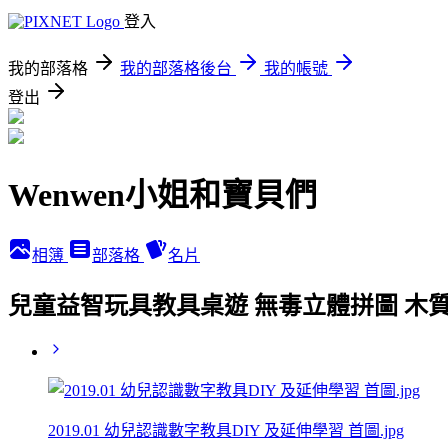
登入
我的部落格
我的部落格後台
我的帳號
登出
Wenwen小姐和寶貝們
相簿
部落格
名片
兒童益智玩具教具桌遊 無毒立體拼圖 木質積
2019.01 幼兒認識數字教具DIY 及延伸學習 首圖.jpg