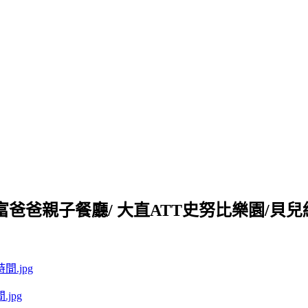
爸爸親子餐廳/ 大直ATT史努比樂園/貝兒絲
jpg