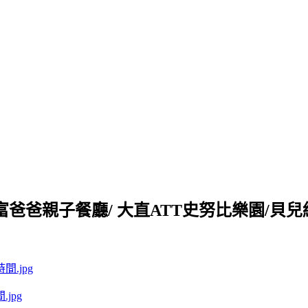
爸爸親子餐廳/ 大直ATT史努比樂園/貝兒絲
jpg