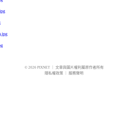
g
g
© 2026
PIXNET
｜
文章與圖片權利屬原作者所有
隱私權政策
｜
服務聲明