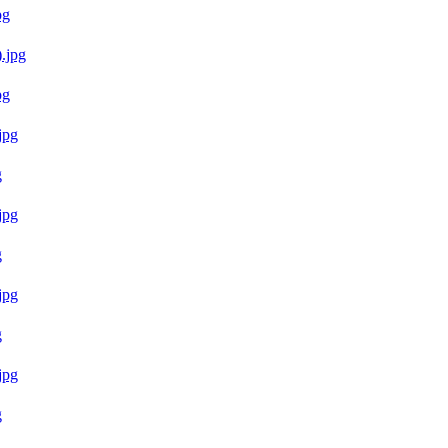
g
g
g
g
g
g