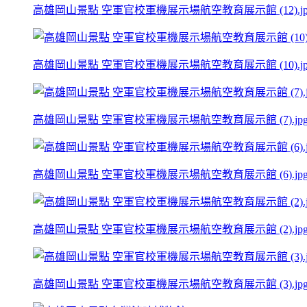
高雄岡山景點 空軍官校軍機展示場航空教育展示館 (12).jp
高雄岡山景點 空軍官校軍機展示場航空教育展示館 (10).jp
高雄岡山景點 空軍官校軍機展示場航空教育展示館 (7).jp
高雄岡山景點 空軍官校軍機展示場航空教育展示館 (6).jp
高雄岡山景點 空軍官校軍機展示場航空教育展示館 (2).jp
高雄岡山景點 空軍官校軍機展示場航空教育展示館 (3).jp