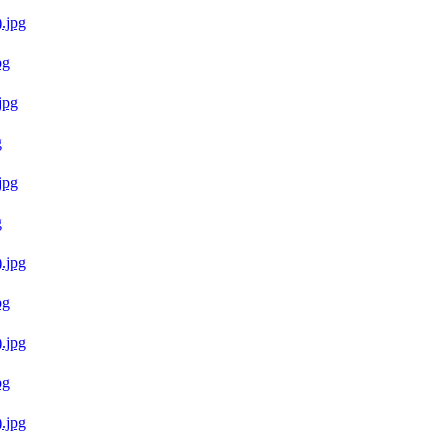
g
g
g
g
g