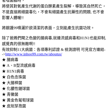
者嗜菌體時，
將使其對氧產生代謝的蛋白酵素產生裂解，導致其自然死亡，
不是直接將細菌毒化，不會有細菌產生抗藥性的問題, 也不會
影響人體喔!!
將銀護99噴灑於欲清潔的表面，立刻能產生抗菌功效。
除了爸媽們聞之色變的腸病毒,就連流感病毒和H1N1也能抑制,
感覺真的很無敵啊!!
有效抑制11大病菌：各項專利認證 & 檢測證明 可見官方連結-
->
http://www.inhoo99.com.tw/aboutus/
★ 腸病毒
★ A、B型流感病毒
★ H1N1病毒
★ 白色念珠菌
★ 大腸桿菌
★ 化膿性鏈球菌
★ 青黴菌
★ 黃金色葡萄球菌
★ 皮削芽孢菌