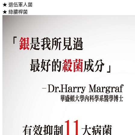
★ 退伍軍人菌
★ 綠膿桿菌