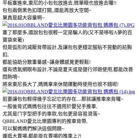
平板塞進來,東尼的小包包放進去,微單眼也放進去囉!!
包包兩側黑色扣環打開,,還能再放大空間~
果真是超大容量啊~
塞了那麼多,還說包包很輕一定是騙人的(又不是哆啦A夢的百
寶袋來著)
但是弧形的減壓背帶設計,及讓包包更穩定服貼不晃動的前胸
扣,
都能協助分散重量感~讓身體感覺更輕鬆!
還有透氣網眼布設計,不論是夏天或是健行郊遊使用,都能改善
悶熱唷~
將來東尼長大了,媽媽拿來休閒運動時使用也很不錯呢!
若要讓包包輕得幾乎忘記它的存在....那就讓推車來背囉~
一般後背式媽媽包往往不適用於嬰兒手推車,
尤其是ㄇ字型把手的車款,包包更是容易滑落~
QBBLAND愛北比樂園專利的推車背帶,
可以幫媽媽們解決這個問題~
連逛大賣場,都能掛在賣場的推車上?!