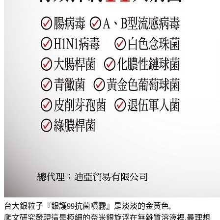
台大銀粒子『銀護99抗菌噴霧』是淡淡的金黃色,
爬文研究發現這是極細的奈米銀旋浮在無雜質溶液裡,最理想