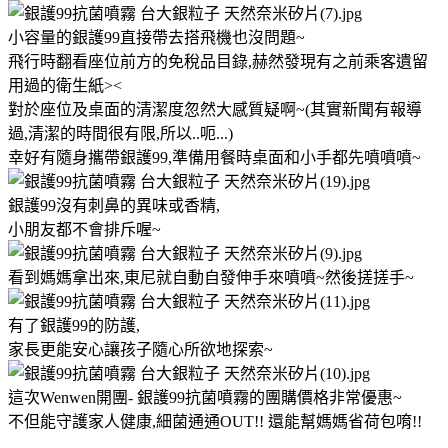
小容量的銀護99直接帶去搭飛機也沒問題~
飛行時翻看座位前方的免稅品目錄,赫然發現有之前乘客遺留
用過的衛生紙><
對於座位及桌面的清潔度忽然大感質疑啊~(其實新聞有報導
過,清潔的時間很有限,所以..呃...)
幸好有隨身攜帶銀護99,準備用餐時桌面和小手都先噴噴噴~
銀護99沒有刺鼻的異味或香精,
小朋友都不會排斥喔~
看到媽媽拿出來,東尼就自動自發伸手來噴噴~然後搓搓手~
有了銀護99的防護,
家長更能安心讓孩子隨心所欲地探索~
這次Wenwen開團- 銀護99抗菌噴霧的團購價格非常優惠~
不但能守護家人健康,細菌通通OUT!! 還能幫媽媽省荷包唷!!