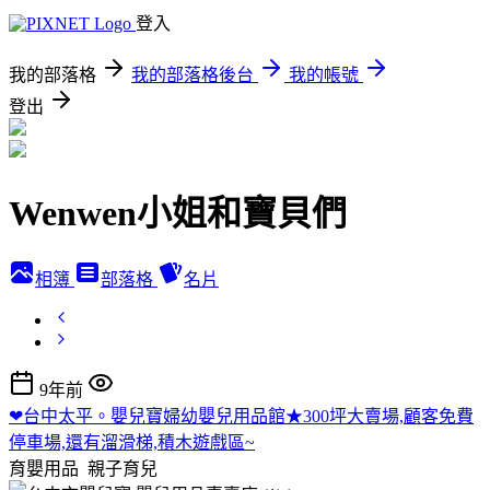
登入
我的部落格
我的部落格後台
我的帳號
登出
Wenwen小姐和寶貝們
相簿
部落格
名片
9年前
❤台中太平。嬰兒寶婦幼嬰兒用品館★300坪大賣場,顧客免費
停車場,還有溜滑梯,積木遊戲區~
育嬰用品
親子育兒