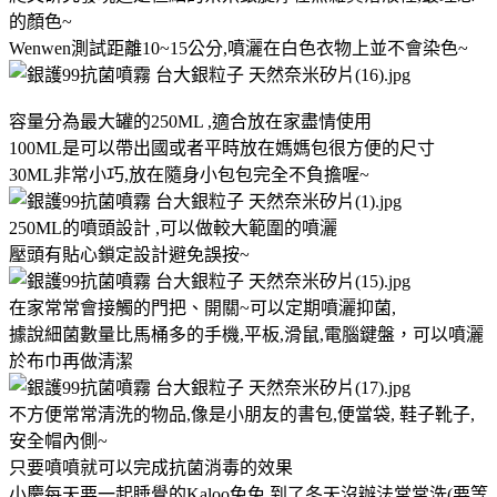
的顏色~
Wenwen測試距離10~15公分,噴灑在白色衣物上並不會染色~
容量分為最大罐的250ML ,適合放在家盡情使用
100ML是可以帶出國或者平時放在媽媽包很方便的尺寸
30ML非常小巧,放在隨身小包包完全不負擔喔~
250ML的噴頭設計 ,可以做較大範圍的噴灑
壓頭有貼心鎖定設計避免誤按~
在家常常會接觸的門把、開關~可以定期噴灑抑菌,
據說細菌數量比馬桶多的手機,平板,滑鼠,電腦鍵盤，可以噴灑
於布巾再做清潔
不方便常常清洗的物品,像是小朋友的書包,便當袋, 鞋子靴子,
安全帽內側~
只要噴噴就可以完成抗菌消毒的效果
小慶每天要一起睡覺的Kaloo兔兔,到了冬天沒辦法常常洗(要等