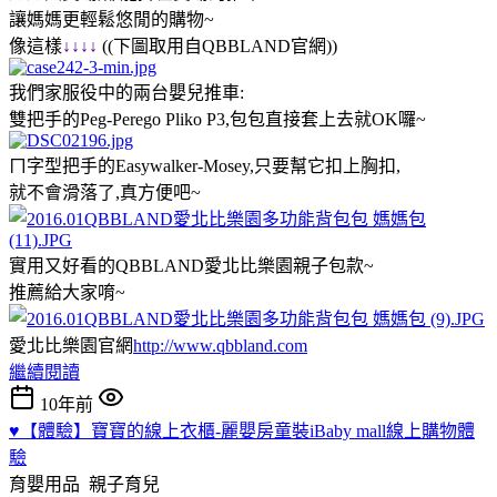
讓媽媽更輕鬆悠閒的購物~
像這樣
↓
↓
↓
↓
​​​​​​ ((下圖取用自QBBLAND官網))
我們家服役中的兩台嬰兒推車:
雙把手的Peg-Perego Pliko P3,包包直接套上去就OK囉~
ㄇ字型把手的Easywalker-Mosey,只要幫它扣上胸扣,
就不會滑落了,真方便吧~
實用又好看的QBBLAND愛北比樂園親子包款~
推薦給大家唷~
愛北比樂園官網
http://www.qbbland.com
繼續閱讀
10年前
♥【體驗】寶寶的線上衣櫃-麗嬰房童裝iBaby mall線上購物體
驗
育嬰用品
親子育兒