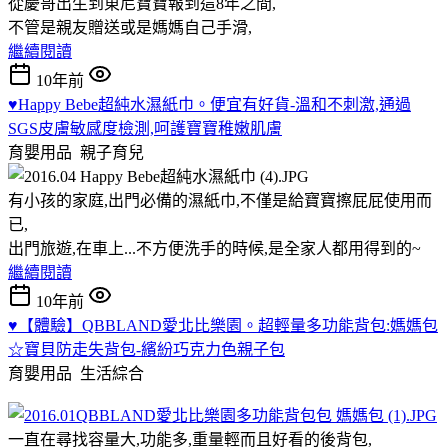
從慶哥出生到東尼寶寶報到這8年之間,
不管是親友贈送或是媽媽自己手滑,
繼續閱讀
10年前
♥Happy Bebe超純水濕紙巾。便宜有好貨-溫和不刺激,通過
SGS皮膚敏感度檢測,呵護寶寶稚嫩肌膚
育嬰用品
親子育兒
有小孩的家庭,出門必備的濕紙巾,不僅是給寶寶擦屁屁使用而
已,
出門旅遊,在車上...不方便洗手的時候,是全家人都用得到的~
繼續閱讀
10年前
♥【體驗】QBBLAND愛北比樂園。超輕量多功能背包:媽媽包
☆寶貝防走失背包-繽紛巧克力色親子包
育嬰用品
生活綜合
一直在尋找容量大,功能多,重量輕而且好看的後背包,