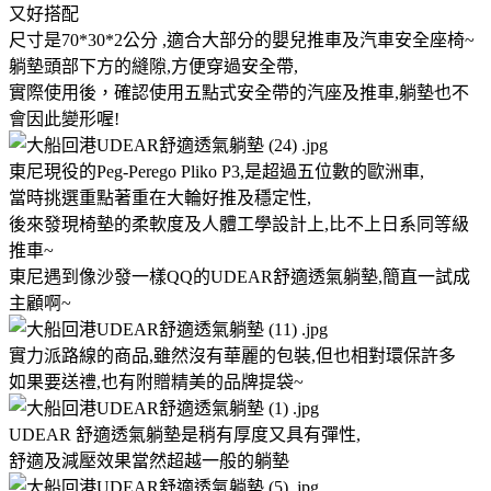
又好搭配
尺寸是70*30*2公分 ,適合大部分的嬰兒推車及汽車安全座椅~
躺墊頭部下方的縫隙,方便穿過安全帶,
實際使用後，確認使用五點式安全帶的汽座及推車,躺墊也不
會因此變形喔!
東尼現役的Peg-Perego Pliko P3,是超過五位數的歐洲車,
當時挑選重點著重在大輪好推及穩定性,
後來發現椅墊的柔軟度及人體工學設計上,比不上日系同等級
推車~
東尼遇到像沙發一樣QQ的UDEAR舒適透氣躺墊,簡直一試成
主顧啊~
實力派路線的商品,雖然沒有華麗的包裝,但也相對環保許多
如果要送禮,也有附贈精美的品牌提袋~
UDEAR 舒適透氣躺墊是稍有厚度又具有彈性,
舒適及減壓效果當然超越一般的躺墊