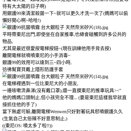
待有大太陽的日子啊)
用銀護99來清潔殺菌一下~就可以更久才洗一次了(媽媽可以偷
懶好開心啊~哈哈!)
平時帶東尼出門,即使坐在自家推車,也總會碰觸到許多公共的
物品,
尤其是最近很愛按電梯按鈕~(現在訓練他用手背去按)
離開電梯就噴噴東尼的小手消毒~
銀護99的效用可以達到三~四小時,
彷彿幫寶貝戴上隱形防護手套
在電梯裡遇到一位比東尼大的小朋友,
一邊咳嗽流鼻涕(沒有戴口罩),還一直摸東尼的推車玩具><"
他的媽媽口頭制止,但小孩完全不理... (要是東尼這樣我早就直
接抓住他的手了)
當下無處可躲,離開電梯Wenwen只好對著玩具怒噴銀護久久
(生氣自己太俗辣不好意思制止,)
((東尼OS: 噴太多了啦!!))