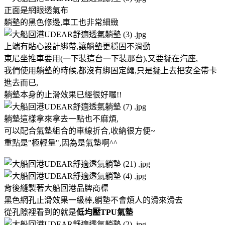
正面是網眼透氣布
躺墊的黑色修邊,車工也非常細緻
上端有貼心設計綁帶,讓躺墊更穩固不滑動
東尼坐推車要用(一下裝這台一下裝那台),又要擺在汽座,
我們使用躺墊的時候,都沒有綁固定繩,只是擺上去把安全帶卡
進去而已,
躺墊本身的止滑效果已經很好囉!!
躺墊這樣拿來拿去一點也不麻煩,
可以配合氣墊組合的車線折合,收納很方便~
重點是"極輕量",因為是氣墊啊^^
背後縫製著大船回港品牌商標
黑色網孔止滑效果一級棒,躺墊不會煩人的滑來滑去
從孔隙裡看到的就是
低均壓TPU氣墊