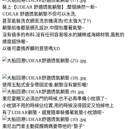
裝上【UDEAR 舒適透氣躺墊】,整個煥然一新~
UDEAR 舒適透氣躺墊不但可以水洗,
甚至能裝洗衣網丟洗衣機清洗(也太強大了!!)
躺墊前後都是網孔設計,中間包覆著氣墊~
沒有過多的布料,沒有任何容易吸水的鋪棉或海綿材質,風乾的
速度超快喔~
以後可盡情弄髒的意思嗎XD
使用五點式安全帶固定後,躺墊沒有變形喔!
東尼愛睏又必須出門的時候,也不必再準備小枕頭了~
小枕頭不用的時候佔位置,用的時候沒得固定又怕掉地上
有了UDEAR躺墊，感覺隨車裝備著氣墊小枕頭呢~
東尼出門會主動提醒媽媽要帶他的"墊子"