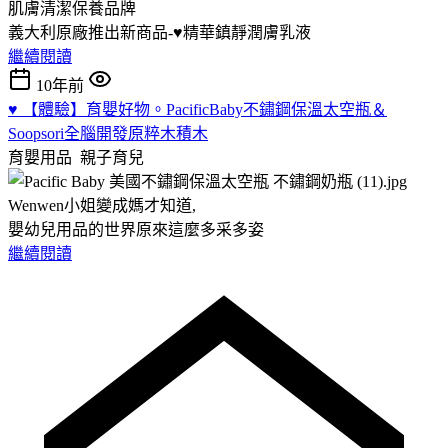
肌膚清潔保養品牌
義大利原廠推出新商品-♥精華鎮靜潤膚乳液
繼續閱讀
10年前
♥ 【體驗】育嬰好物。PacificBaby不鏽鋼保溫太空瓶＆
Soopsori全腦開發原粹木積木
育嬰用品
親子育兒
Wenwen小姐變成媽才知道,
嬰幼兒用品的世界原來這麼多采多姿
繼續閱讀