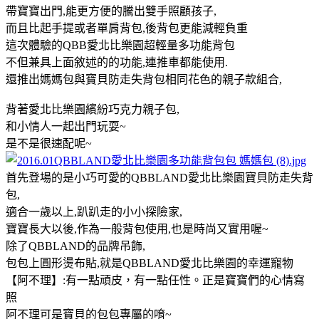
帶寶寶出門,能更方便的騰出雙手照顧孩子,
而且比起手提或者單肩背包,後背包更能減輕負重
這次體驗的QBB愛北比樂園超輕量多功能背包
不但兼具上面敘述的的功能,連推車都能使用.
還推出媽媽包與寶貝防走失背包相同花色的親子款組合,
背著愛北比樂園繽紛巧克力親子包,
和小情人一起出門玩耍~
是不是很速配呢~
首先登場的是小巧可愛的QBBLAND愛北比樂園寶貝防走失背
包,
適合一歲以上,趴趴走的小小探險家,
寶寶長大以後,作為一般背包使用,也是時尚又實用喔~
除了QBBLAND的品牌吊飾,
包包上圓形燙布貼,就是QBBLAND愛北比樂園的幸運寵物
【阿不理】:有一點頑皮，有一點任性。正是寶寶們的心情寫
照
阿不理可是寶貝的包包專屬的唷~