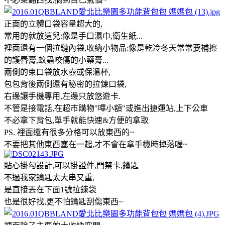
正面的立體口袋容量超大的,
常用的就放這兒:像是手口濕巾,衛生紙...
裡面還有一個拉鏈內袋,收納小物品:像是乾冷冬天常常要補擦
的護唇膏,蚊蟲咬傷的小藥膏...
兩側的束口袋放水壺或保溫杯,
包包背後兩側還有秘密的拉鍊口袋,
右邊讓手機專用,左邊只放悠遊卡.
不管是接電話,在超市購物"嗶小額"或進出捷運站,上下公車
不必拿下背包,單手就能快速&方便的拿取
PS. 裡面還有很多分格可以放東西的~
不要把其他東西塞在一起,才不會在拿手機時掉落喔~
貼心掛勾設計,可以掛證件,門禁卡,鑰匙
不過我家鑰匙太大串又重,
是直接丟在下面1號拉鍊袋
也是很好找,更不怕鑰匙刮傷東西~