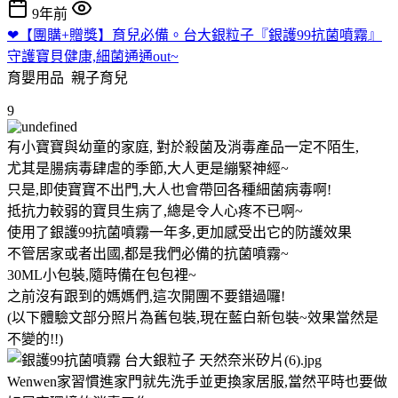
9年前
❤【團購+贈獎】育兒必備。台大銀粒子『銀護99抗菌噴霧』
守護寶貝健康,細菌通通out~
育嬰用品
親子育兒
9
有小寶寶與幼童的家庭, 對於殺菌及消毒產品一定不陌生,
尤其是腸病毒肆虐的季節,大人更是繃緊神經~
只是,即使寶寶不出門,大人也會帶回各種細菌病毒啊!
抵抗力較弱的寶貝生病了,總是令人心疼不已啊~
使用了銀護99抗菌噴霧一年多,更加感受出它的防護效果
不管居家或者出國,都是我們必備的抗菌噴霧~
30ML小包裝,隨時備在包包裡~
之前沒有跟到的媽媽們,這次開團不要錯過囉!
(以下體驗文部分照片為舊包裝,現在藍白新包裝~效果當然是
不變的!!)
Wenwen家習慣進家門就先洗手並更換家居服,當然平時也要做