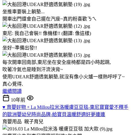
坐推車要裝上躺墊...
開車出門還會自己擺在汽座~真的粉喜歡ㄋㄟ
東尼: 我自己會裝!! 像機樣!! (翻譯: 像這樣)
坐好~準備出發!!
每次開車回南部,東尼坐在安全座椅都是四小時起跳,
吹著冷氣也是睡到汗流浹背~
使用UDEAR舒適透氣躺墊,就沒有像小火爐一樣熱呼呼了~
真心覺得,
繼續閱讀
10年前
♥ 育嬰好物。La Millou拉米洛暖膚豆豆毯-東尼寶寶愛不釋手
的歐洲嬰幼兒時尚品牌-給寶貝溫暖舒適好夢連連
育嬰用品
親子育兒