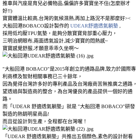
推車與汽座是育兒必備物品,偏偏許多寶寶坐不住(怎麼辦才
好!!)
寶寶體溫比較高,台灣的氣候濕熱,再加上路況不是那麼好><
大船回港BOBACO設計製作的
UDEAR舒適透氣躺墊
,
採用低均壓TPU氣墊，能夠分散寶寶背部重心壓力，
三明治網眼布,兩面透氣設計,減少寶寶的悶熱感~
寶寶感覺舒服,才願意乖乖久坐啊～
"大船回港 BOBACO"是2015年創立的通路品牌,致力於國際專
利商標及智財相關事務已三十餘年，
因為覺得台灣許多好的專利產品及台灣廠商苦無推廣之通路，
望透過與製造商的整合，為台灣優良的產品提供一個好的通
路。
而「UDEAR 舒適透氣躺墊」就是 "大船回港 BOBACO"研發
製造的熱銷明星商品!
而且從設計到生產，全程都在台灣喔！
「UDEAR 舒適透氣躺墊」共推出五個顏色,素色的設計耐看