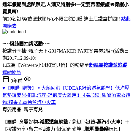
過年假期到處趴趴走,人潮又特別多!
一定要帶著銀護99保護小
寶貝唷!
前20名訂購(依匯款順序),不限金額加贈 迪士尼鐵盒拼圖!!
點此
團購去
~~~粉絲團抽獎活動~~~
按讚分享抽~親子天下-2017MAKER PARTY 票券2組~(活動日
期2017.12.09-10)
1.成為【Wenwen小姐和寶貝們】的粉絲至
粉絲團按讚並追蹤
繼續閱讀
9年前
♥【團購+贈獎】。大船回港【UDEAR舒適透氣躺墊】低均壓
氣墊讓嬰兒推車,汽座-舒適度大躍進!! 同場加映: 聖誕節驚喜禮
物:騎乘式電動蒸汽小火車
育嬰用品
親子育兒
【團購 育嬰好物-
減壓透氣躺墊
/ 夢幻耶誕禮-
蒸汽小火車
】➕
【按讚分享+留言=抽波力 佩佩豬 麥坤...
聰明疊疊樂
玩具】