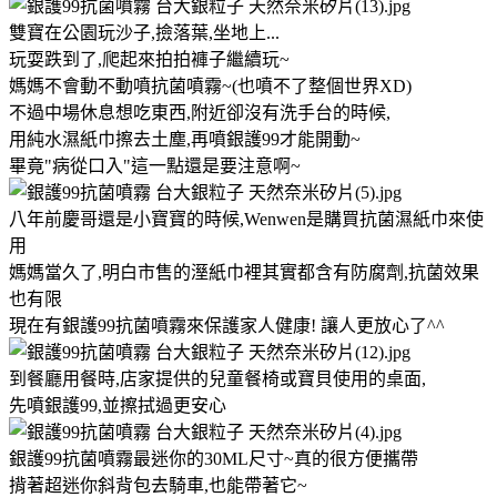
雙寶在公園玩沙子,撿落葉,坐地上...
玩耍跌到了,爬起來拍拍褲子繼續玩~
媽媽不會動不動噴抗菌噴霧~(也噴不了整個世界XD)
不過中場休息想吃東西,附近卻沒有洗手台的時候,
用純水濕紙巾擦去土塵,再噴銀護99才能開動~
畢竟"病從口入"這一點還是要注意啊~
八年前慶哥還是小寶寶的時候,Wenwen是購買抗菌濕紙巾來使
用
媽媽當久了,明白市售的溼紙巾裡其實都含有防腐劑,抗菌效果
也有限
現在有銀護99抗菌噴霧來保護家人健康! 讓人更放心了^^
到餐廳用餐時,店家提供的兒童餐椅或寶貝使用的桌面,
先噴銀護99,並擦拭過更安心
銀護99抗菌噴霧最迷你的30ML尺寸~真的很方便攜帶
揹著超迷你斜背包去騎車,也能帶著它~