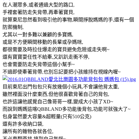
在人潮眾多,或者通過大型的路口,
手裡套著防走失背帶,再牽著寶貝,
就算東尼忽然看到吸引他的事物,瞬間掙脫媽媽的手,還有一個
防禦機制,
尤其以一對多難以兼顧的多寶媽,
或是不方便瞬間移動的長輩或孕媽咪,
都很需要及時拉住爆走的寶貝避免危險或走失啊~
還有寶寶耍任性不給牽,又趴趴走衝不停,
也會需要防走失背帶這個小幫手~
不過即使牽著背帶,也別忘記要把小孩維持在視線內喔~
目前東尼出門包包只有放幾個小玩具,不會讓他背太重,
雖然裡面沒什麼東西,但他很喜歡背著自己的背包,
也許這讓他感覺自己像哥哥一樣,變成大小孩了XD~
而說到媽媽這喀QBBLAND多功能後背包,功能可就強大了~
包身當然要大容量&超輕量(只有510公克)
還有許多收納口袋,
讓所有的雜物各就各位,
不必東翻西找,搞到自己氣惱~