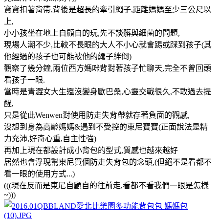
寶寶扣著背帶,背後是超長的牽引繩子,距離媽媽至少三公尺以
上,
小小孩坐在地上自顧自的玩,先不談髒與細菌的問題,
現場人潮不少,比較不長眼的大人不小心就會踢或踩到孩子(其
他經過的孩子也可能被他的繩子絆倒)
觀察了幾分鐘,兩位西方媽咪背對著孩子忙聊天,完全不曾回頭
看孩子一眼.
當時是青澀女大生還沒變身歐巴桑,心靈交戰很久,不敢過去提
醒,
只是從此Wenwen對使用防走失背帶就存著負面的觀感,
沒想到身為高齡媽媽&遇到不受控的東尼寶寶(正面說法是精
力充沛,好奇心重,自主性強)
再加上現在都設計成小背包的型式,質感也越來越好
居然也會浮現幫東尼買個防走失背包的念頭,(但絕不是看都不
看一眼的使用方式...)
(((現在反而是東尼自顧自的往前走,看都不看我們一眼是怎樣
~)))