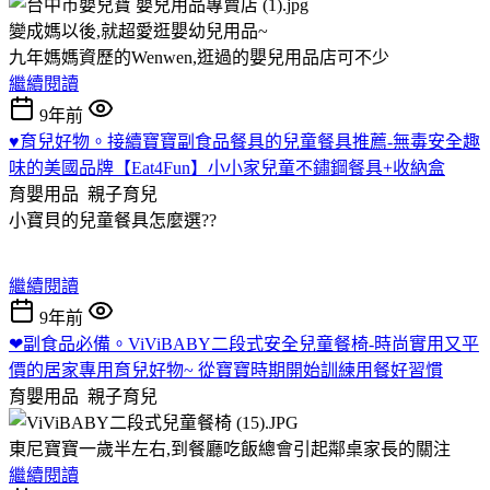
變成媽以後,就超愛逛嬰幼兒用品~
九年媽媽資歷的Wenwen,逛過的嬰兒用品店可不少
繼續閱讀
9年前
♥育兒好物。接續寶寶副食品餐具的兒童餐具推薦-無毒安全趣
味的美國品牌【Eat4Fun】小小家兒童不鏽鋼餐具+收納盒
育嬰用品
親子育兒
小寶貝的兒童餐具怎麼選??
繼續閱讀
9年前
❤副食品必備。ViViBABY二段式安全兒童餐椅-時尚實用又平
價的居家專用育兒好物~ 從寶寶時期開始訓練用餐好習慣
育嬰用品
親子育兒
東尼寶寶一歲半左右,到餐廳吃飯總會引起鄰桌家長的關注
繼續閱讀