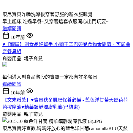
東尼寶貝昨晚洗澡後穿著舒服的新衣服睡覺
早上起床,吃過早餐~又穿著這套衣服開心出門玩耍~
繼續閱讀
10年前
♥【體驗】副食品好幫手-小獅王辛巴嬰兒食物金剛剪、可愛曲
奇餐具組
育嬰用品
親子育兒
每個邁入副食品階段的寶寶一定都有許多餐具,
繼續閱讀
10年前
【文末贈獎】♥寶貝秋冬肌膚保養必備 - 藍色洋甘菊天然荷荷
芭按摩油♥精華鎮靜潤膚乳液(已結束)
育嬰用品
親子育兒
東尼寶寶好喜歡,媽媽好放心的藍色洋甘菊camomillaBLU天然