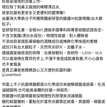
好居家環境的消毒工作~
現在除了刺鼻又麻煩的稀釋漂白水,
居家抗菌有更安全又更便利的選擇囉!!
由臺灣大學高分子所團隊獨家研發的銀護99抗菌噴霧(台大銀
粒子)
從研發到生產，全程MIT,通過多國專利與專業檢驗認證肯定~
不含次氯酸(漂白水成份)，物理性殺菌，對人體無害
不添加容易使肌膚過敏的酒精成份或掩飾化學味道的香精
成份只有台大銀粒子、天然奈米矽片、去離子水，
通過國家級檢測的保障：台美檢驗科、食研所、LD50、SGS
可以直接噴在寶貝的手上,不僅不會造成肌膚負擔,不小心誤食
也不會傷身
是真正讓爸爸媽媽放心又方便的抗菌利器!
市面上不少抗菌噴霧都是以化學成份來崩解細菌或病毒，在消
滅細菌時,也可能將身體的好菌一併殺死~
而銀護99抗菌噴霧是採物理性的原理來消滅細菌,
銀的殺菌機制，重點在於當奈米銀靠近病毒、真菌類、細菌或