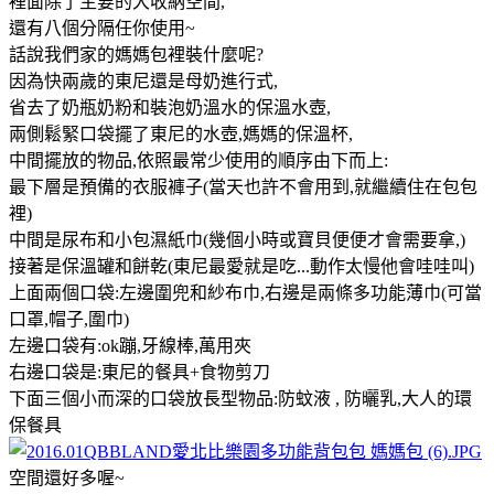
裡面除了主要的大收納空間,
還有八個分隔任你使用~
話說我們家的媽媽包裡裝什麼呢?
因為快兩歲的東尼還是母奶進行式,
省去了奶瓶奶粉和裝泡奶溫水的保溫水壺,
兩側鬆緊口袋擺了東尼的水壺,媽媽的保溫杯,
中間擺放的物品,依照最常少使用的順序由下而上:
最下層是預備的衣服褲子(當天也許不會用到,就繼續住在包包
裡)
中間是尿布和小包濕紙巾(幾個小時或寶貝便便才會需要拿,)
接著是保溫罐和餅乾(東尼最愛就是吃...動作太慢他會哇哇叫)
上面兩個口袋:左邊圍兜和紗布巾,右邊是兩條多功能薄巾(可當
口罩,帽子,圍巾)
左邊口袋有:ok蹦,牙線棒,萬用夾
右邊口袋是:東尼的餐具+食物剪刀
下面三個小而深的口袋放長型物品:防蚊液 , 防曬乳,大人的環
保餐具
空間還好多喔~