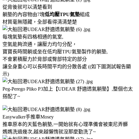
從背後就可以清楚看到
躺墊的內容物由7塊
低均壓TPU氣墊
組成
材質毫無隱藏，全部看得清清楚楚
每塊氣墊有四格相通的氣室,
空氣能夠流通，讓壓力均勻分配，
寶寶長時間躺或坐在低均壓TPU氣墊製作的躺墊,
不會累積壓力於背部或臀部特定的部分
讓全身重心可以長時間平均的分散各處 ((如下圖測試報告顯
示)
Peg-Perego Pliko P3加上【UDEAR 舒適透氣躺墊】,整個也太
搭配了~
Easywalker手推車Mosey
推車原本的天藍色躺墊,一開始就有心理準備會被東尼弄髒
媽媽洗過幾次,越來越懶惰就沒那麼勤洗了~