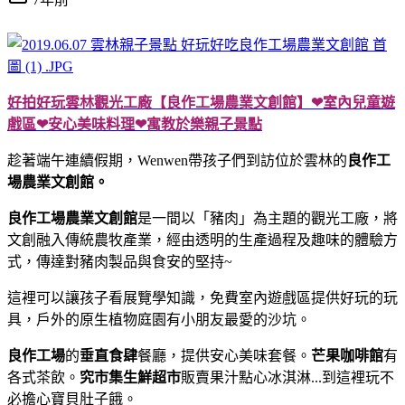
好拍好玩雲林觀光工廠【良作工場農業文創館】❤室內兒童遊
戲區❤安心美味料理❤寓教於樂親子景點
趁著端午連續假期，Wenwen帶孩子們到訪位於雲林的
良作工
場農業文創館。
良作工場農業文創館
是一間以「豬肉」為主題的觀光工廠，將
文創融入傳統農牧產業，經由透明的生產過程及趣味的體驗方
式，傳達對豬肉製品與食安的堅持~
這裡可以讓孩子看展覽學知識，免費室內遊戲區提供好玩的玩
具，戶外的原生植物庭園有小朋友最愛的沙坑。
良作工場
的
垂直食肆
餐廳，提供安心美味套餐。
芒果咖啡館
有
各式茶飲。
究市集生鮮超市
販賣果汁點心冰淇淋...到這裡玩不
必擔心寶貝肚子餓。