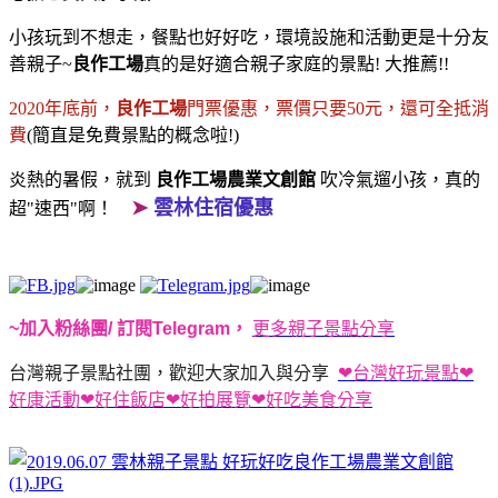
小孩玩到不想走，餐點也好好吃，環境設施和活動更是十分友
善親子~
良作工場
真的是好適合親子家庭的景點! 大推薦!!
2020年底前，
良作工場
門票優惠，票價只要50元，還可全抵消
費
(簡直是免費景點的概念啦!)
炎熱的暑假，就到
良作工場農業文創館
吹冷氣遛小孩，真的
➤
雲林住宿優惠
超"速西"啊！
​
~加入粉絲團/ 訂閱Telegram，
更多親子景點分享
台灣親子景點社團，歡迎大家加入與分享
❤台灣好玩景點❤
好康活動❤好住飯店❤好拍展覽❤好吃美食分享