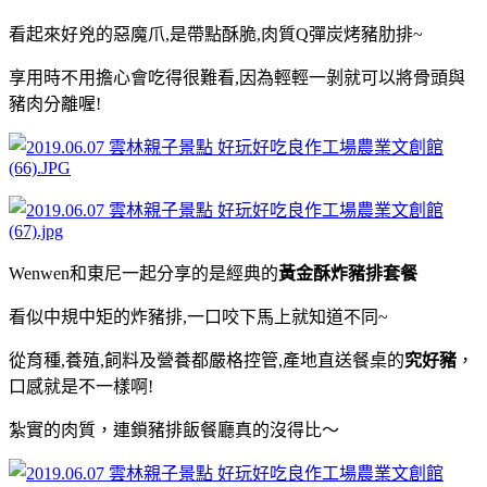
看起來好兇的惡魔爪,是帶點酥脆,肉質Q彈炭烤豬肋排~
享用時不用擔心會吃得很難看,因為輕輕一剝就可以將骨頭與
豬肉分離喔!
Wenwen和東尼一起分享的是經典的
黃金酥炸豬排套餐
看似中規中矩的炸豬排,一口咬下馬上就知道不同~
從育種,養殖,飼料及營養都嚴格控管,產地直送餐桌的
究好豬
，
口感就是不一樣啊!
紮實的肉質，連鎖豬排飯餐廳真的沒得比～