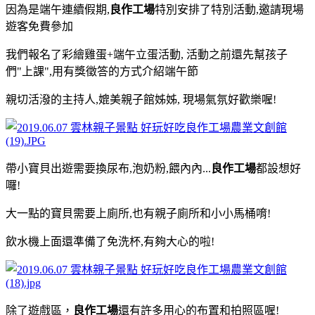
因為是端午連續假期,
良作工場
特別安排了特別活動,邀請現場
遊客免費參加
我們報名了彩繪雞蛋+端午立蛋活動, 活動之前還先幫孩子
們"上課",用有獎徵答的方式介紹端午節
親切活潑的主持人,媲美親子館姊姊, 現場氣氛好歡樂喔!
帶小寶貝出遊需要換尿布,泡奶粉,餵內內...
良作工場
都設想好
囉!
大一點的寶貝需要上廁所,也有親子廁所和小小馬桶唷!
飲水機上面還準備了免洗杯,有夠大心的啦!
除了遊戲區，
良作工場
還有許多用心的布置和拍照區喔!