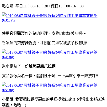
點心類: 平日11：00~16：30 / 假日15：00~16：30
使用
究好豬
製作的豬肉料理，皮脆肉嫩好美味啊～
香噴噴的
究好豬
香腸，才剛拍完照就被孩子秒殺啦!
幫小慶點了一份
爐烤惡魔爪拉麵
實品就像菜名一樣，戲劇性十足! 一上桌就引來一陣驚呼!!
小慶說: 我要把拉麵從惡魔的手裡拯救出來!! (拯救出來卻送進
嘴裡，哈哈！)