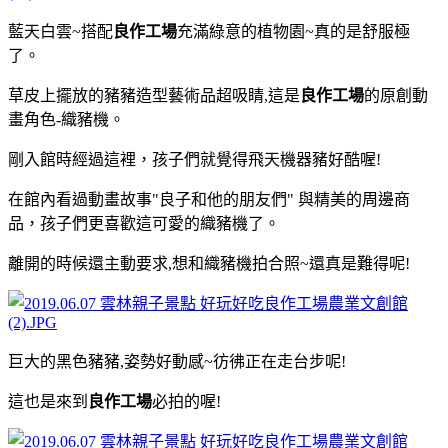
藍天白雲~搭配
良作工場
充滿綠意的植物園~真的是舒服極
了。
草皮上擺放的豬豬造型藝術品超吸睛,這是
良作工場
的原創動
畫角色-織豬機。
剛入館時經過這裡，孩子們就覺得飛天機器豬好酷喔!
在館內看過動畫故事"良子和他的朋友們" 與精美的周邊商
品，孩子們更喜歡這可愛的織豬機了。
離開的時候還主動要求,想和織豬機拍合照~還真是難得呢!
巨大的黑色豬豬,姿勢好動感~彷彿正在走台步呢!
這也是來到
良作工場
必拍的喔!