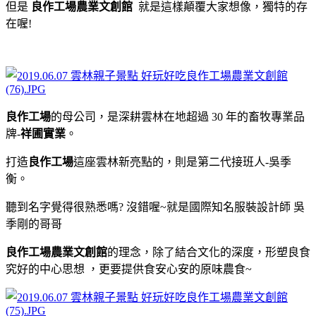
但是
良作工場農業文創館
就是這樣顛覆大家想像，獨特的存
在喔!
良作工場
的母公司，是深耕雲林在地超過 30 年的畜牧專業品
牌-
祥圃實業
。
打造
良作工場
這座雲林新亮點的，則是第二代接班人-吳季
衡。
聽到名字覺得很熟悉嗎? 沒錯喔~就是國際知名服裝設計師 吳
季剛的哥哥
良作工場農業文創館
的理念，除了結合文化的深度，形塑良食
究好的中心思想 ，更要提供食安心安的原味農食~