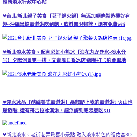
輕軌淡水行政中心站
❤台北/新北親子美食【荖子鍋火鍋】無添加麵條製造機好有
趣~沖繩黑糖霜淇淋吃到飽，飲料無限暢飲，還有免費wifi
❤新北淡水美食。超萌彩虹小熊冰【浪花丸かき氷•淡水分
号】夕陽河景第一排，文青風日系冰店/網美打卡約會聖地
❤淡水冰品【酷礦美式霜淇淋】暴龍爬上我的霜淇淋? 火山也
爆發啦! 還有哥吉拉冰淇淋，超浮誇到底怎麼吃XD
❤新北淡水。老街巷弄驚喜小景點-融入淡水特色的福佑宮3D