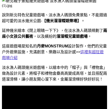
說到新北特色兒童遊戲場、淡水漁人碼頭免費景點，不能錯過
超可愛的淡水幾米公園-
【幾米溜溜帽遊樂場】
。
延伸幾米繪本《閉上眼睛一下下》，在淡水漁人碼頭規劃了
兩
座
小女孩公共藝術
，以及繽紛的
溜溜帽兒童遊戲場
。
這座遊戲場是知名的
丹麥MONSTRUM
設計製作，他們的兒童
户外遊樂設施，充滿創意、樂趣以及設計感>>
這裡有超狂遊
戲場介紹
淡水漁人碼頭幾米遊戲場，以繪本中的「帽子」與「禮物盒」
做為設計元素，將帽子和禮物盒疊高高變成高塔，並且搭配兩
道溜滑梯，讓小朋友開心溜下來，金屬溜滑梯好快好好玩！