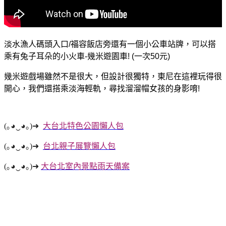
淡水漁人碼頭入口/福容飯店旁還有一個小公車站牌，可以搭
乘有兔子耳朵的小火車-幾米遊園車! (一次50元)
幾米遊戲場雖然不是很大，但設計很獨特，東尼在這裡玩得很
開心，我們還搭乘淡海輕軌，尋找溜溜帽女孩的身影唷!
(｡◕‿◕｡)➜
大台北特色公園懶人包
(｡◕‿◕｡)➜
台北親子展覽懶人包
(｡◕‿◕｡)➜
大台北室內景點雨天備案