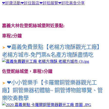
❤好康活動❤好住飯店❤好拍展覽❤好吃美食分享
嘉義大林佐登妮絲城堡附近景點:
車程2分鐘
❤嘉義免費景點【老楊方塊酥觀光工廠】
➤
老楊方城市-免門票&名產方塊酥盡情吃
佐登妮絲城堡，車程3分鐘
❤小小管樂手【卡羅爾銅管樂器觀光工
➤
廠】銅管樂器初體驗~ 銅管博物館導覽、管
樂吹奏教學