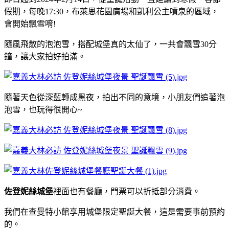
假期，
每晚17:30，布萊恩花園廣場和凱利公主噴泉的區域，
會開始飄雪唷!
隨風飛散的泡泡雪，搭配城堡真的太仙了，一共會飄雪30分
鐘，讓大家拍好拍滿。
隨著天色從深藍轉成黑夜，拍出不同的意境，小朋友們追著泡
泡雪，也玩得很開心~
佐登妮絲城堡
裡面也有餐廳，門票可以折抵部分消費。
我們在查曼特小館享用城堡限定聖誕大餐，這是需要事前預約
的。