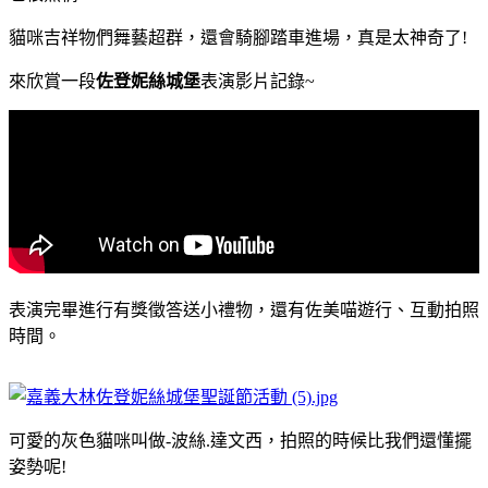
貓咪吉祥物們舞藝超群，還會騎腳踏車進場，真是太神奇了!
來欣賞一段
佐登妮絲城堡
表演影片記錄~
表演完畢進行有獎徵答送小禮物，還有佐美喵遊行、互動拍照
時間。
可愛的灰色貓咪叫做-波絲.達文西，拍照的時候比我們還懂擺
姿勢呢!