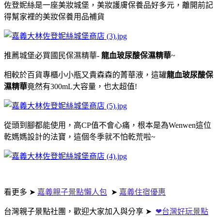
佐登妮絲是一座美妝城堡，美妝護膚保養品好多元，離開前記
得幫家裡的美妝保養用品補貨
推薦城堡必買國民保濕精華-
龍血玻尿酸保濕精華
~
相較於百貨專櫃小小瓶又貴森森的菁華液，這罐
龍血玻尿酸保
濕精華
竟然有300mL大容量，也太超值!
從頭到腳都能使用，高CP值不會心痛，根本是為Wenwen這位
乾媽媽設計的法寶，這個冬季就不怕乾荒啦~
看更多 ➤
嘉義親子景點懶人包
➤
嘉義住宿優惠
台灣親子景點社團，歡迎大家加入與分享
➤
❤台灣好玩景點