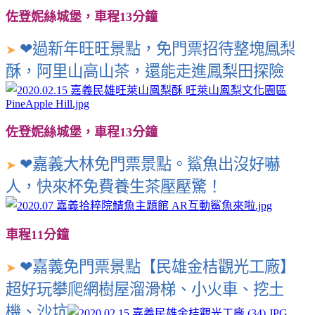
佐登妮絲城堡，車程13分鐘
❤過新年旺旺景點，免門票招待整塊鳳梨
➤
酥，阿里山高山茶，還能走進鳳梨田探險
佐登妮絲城堡，車程13分鐘
❤嘉義大林免門票景點。鯊魚出沒好嚇
➤
人，快來杯免費養生茶壓壓驚！
車程11分鐘
❤嘉義免門票景點【民雄金桔觀光工廠】
➤
超好玩攀爬網樹屋溜滑梯、小火車、挖土
機、沙坑