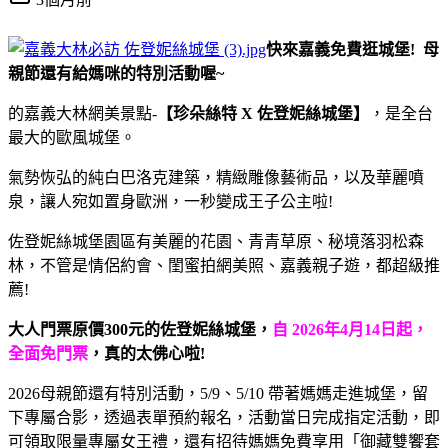
快來嘉義免費逛城堡! 母
親節還有給媽咪的
特別活動喔~
的嘉義大林網美景點-
【珍朵絲特 X 佐登妮絲城堡】
，是全台
最大的歐風城堡。
氣勢恢弘的純白巴洛克建築，精緻雕像藝術品，以及華麗噴
泉，讓人宛如置身歐洲，一秒變成王子公主啦!
佐登妮絲城堡園區有美麗的花園、青青草原、秘境落羽松森
林，不管是情侶約會、閨蜜拍網美照、嘉義親子遊，都超級推
薦!
大人門票原價300元的
佐登妮絲城堡，
自 2026年4月14日起，
全面免門票
，真的太佛心啦!
2026母親節還有特別活動，5/9、5/10 帶著媽媽走進城堡，留
下專屬合影，透過表單預約報名，活動當日完成指定活動，即
可領取限量專屬女王禮，還有招待媽媽免費享用「御藏雙饗套