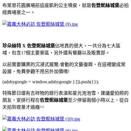
布萊恩花園廣場前這座凱利公主噴泉，就是
佐登妮絲城堡
必拍
經典場景之一。
珍朵絲特 X 佐登妮絲城堡
佔地真的很大，一共分為七大區
域，包含17個主要景區，另外還有餐廳以及販賣部。
以前需要購票的沉浸式展覽-會動的文藝復興，在這裡變成常
設展，免費參觀不用另外加價唷!
(adsbygoogle = window.adsbygoogle || []).push({});
特殊節日還有吉祥物的遊行表演和星光泡泡雪，建議愛拍照的
朋友，安排行程在
佐登妮絲城堡
至少停留兩個小時以上，從白
天拍到夜景才過癮^^