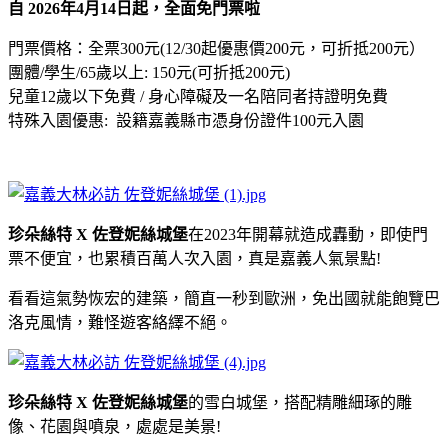
自 2026年4月14日起，全面免門票啦
門票價格：全票300元(12/30起優惠價200元，可折抵200元）
團體/學生/65歲以上: 150元(可折抵200元)
兒童12歲以下免費 / 身心障礙及一名陪同者持證明免費
特殊入園優惠: 設籍嘉義縣市憑身份證件100元入園
珍朵絲特 X 佐登妮絲城堡
在2023年開幕就造成轟動，即使門
票不便宜，也累積百萬人次入園，真是嘉義人氣景點!
看看這氣勢恢宏的建築，簡直一秒到歐洲，免出國就能飽覽巴
洛克風情，難怪遊客絡繹不絕。
珍朵絲特 X 佐登妮絲城堡
的雪白城堡，搭配精雕細琢的雕
像、花園與噴泉，處處是美景!