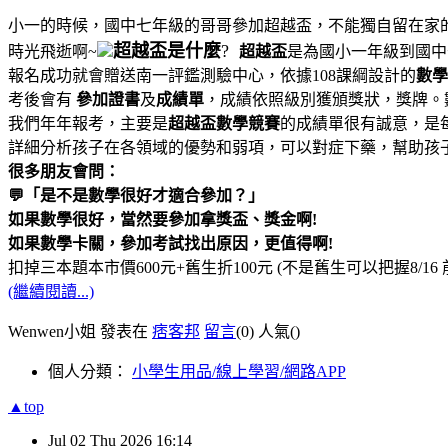
小一的時候，國中七年級的哥哥參加超越盃，不能獨自留在家
超越盃是什麼
?
時光飛逝啊~
超越盃
是為國小一年級到國中
報名成功就會贈送南一評鑑測驗中心，依據108課綱設計的
數學
考後會有
參加證書
及
成績單
，成績依照級別獲頒獎狀，獎牌。
我們年年報考，主要是
超越盃數學競賽
的成績單很有誠意，是
詳細分析孩子在各領域的優勢和弱項，可以對症下藥，幫助孩
很多朋友會問：
💬「是不是數學很好才適合參加？」
如果數學很好，當然要參加拿獎盃、獎金啊!
如果數學卡關，參加考試找出原因，更值得啊!
扣掉三本題本市價600元+舊生折100元 (不是舊生可以把握8/16
(繼續閱讀...)
Wenwen小姐 發表在
痞客邦
留言
(0)
人氣(
)
個人分類：
小學生用品/線上學習/網路APP
▲top
Jul
02
Thu
2026
16:14