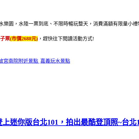
想兔水樂園，水陸一票到底、不限時暢玩整天，消費滿額有限量小禮
子票
(市價2688元)
，趕快往下閱讀活動方式!
故宮南院附近景點
嘉義玩水景點
上迷你版台北101，拍出最酷登頂照~台北1