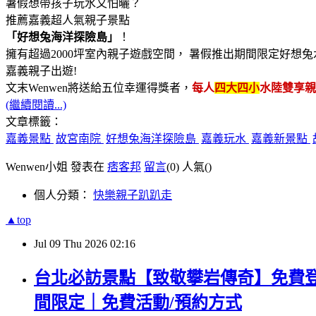
暑假想帶孩子玩水又怕曬？
推薦嘉義超人氣親子景點
「好想兔海洋探險島」
！
擁有超過2000坪室內親子遊戲空間， 暑假推出期間限定好
嘉義親子出遊!
文末Wenwen將送給五位幸運得獎者，
每人
四大四小
水陸雙享親
(繼續閱讀...)
文章標籤：
嘉義景點
故宮南院
好想兔海洋探險島
嘉義玩水
嘉義新景點
Wenwen小姐 發表在
痞客邦
留言
(0)
人氣(
)
個人分類：
快樂親子趴趴走
▲top
Jul
09
Thu
2026
02:16
台北必訪景點【致敬攀岩傳奇】免費登
間限定｜免費活動/預約方式