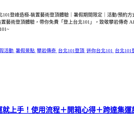
北101登峰造極-裝置藝術登頂體驗｜暑假期間限定｜活動/預約方
術登頂體驗，帶你免費「登上台北101」，致敬攀岩傳奇 Alex Ho
01~
假活動
暑假景點
攀岩傳奇
台北101登頂
迷你台北101
台北10
運就上手！使用流程＋開箱心得＋跨達集運