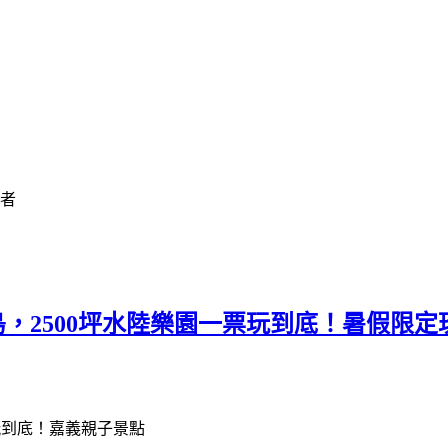
作者
險島，2500坪水陸樂園一票玩到底！暑假限
玩到底！嘉義親子景點