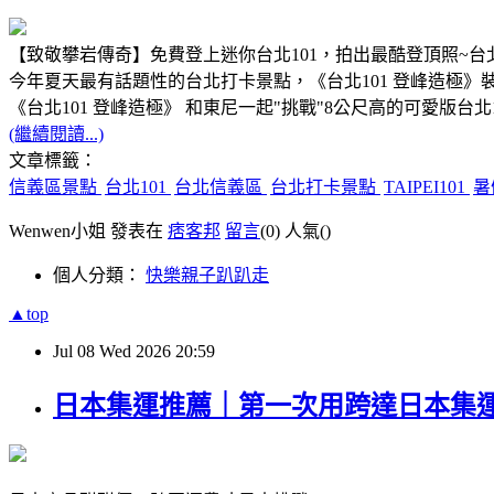
【致敬攀岩傳奇】免費登上迷你台北101，拍出最酷登頂照~台
今年夏天最有話題性的台北打卡景點，《台北101 登峰造極》裝置藝
《台北101 登峰造極》 和東尼一起"挑戰"8公尺高的可愛版台北1
(繼續閱讀...)
文章標籤：
信義區景點
台北101
台北信義區
台北打卡景點
TAIPEI101
暑
Wenwen小姐 發表在
痞客邦
留言
(0)
人氣(
)
個人分類：
快樂親子趴趴走
▲top
Jul
08
Wed
2026
20:59
日本集運推薦｜第一次用跨達日本集