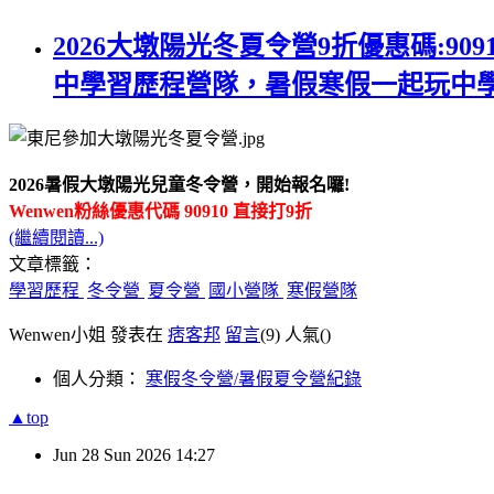
2026大墩陽光冬夏令營9折優惠碼:9
中學習歷程營隊，暑假寒假一起玩中學
2026暑假大墩陽光兒童冬令營，開始報名囉!
Wenwen粉絲優惠代碼 90910 直接打9折
(繼續閱讀...)
文章標籤：
學習歷程
冬令營
夏令營
國小營隊
寒假營隊
Wenwen小姐 發表在
痞客邦
留言
(9)
人氣(
)
個人分類：
寒假冬令營/暑假夏令營紀錄
▲top
Jun
28
Sun
2026
14:27