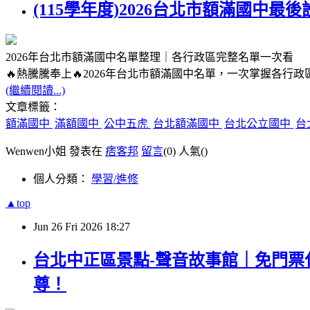
(115學年度)2026台北市額滿國
2026年台北市額滿國中名單整理｜各行政區完整名單一次看
🔥熱騰騰奉上🔥2026年台北市額滿國中名單，一次掌握各行
(繼續閱讀...)
文章標籤：
額滿國中
滿額國中
公中五虎
台北額滿國中
台北公立國中
台
Wenwen小姐 發表在
痞客邦
留言
(0)
人氣(
)
個人分類：
學習/進修
▲top
Jun
26
Fri
2026
18:27
台北中正區景點-聲音故事館｜免門
尊！