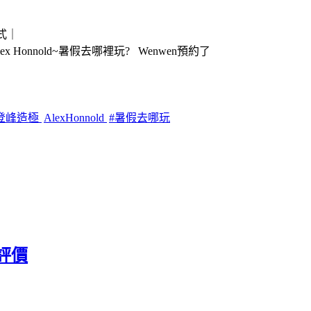
式｜
nnold~暑假去哪裡玩? Wenwen預約了
1登峰造極
AlexHonnold
#暑假去哪玩
評價