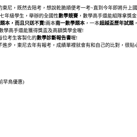
的東尼，既然去陪考，想說乾脆順便考一考~
直到今年即將升上國
七年級學生，舉辦的全國性
數學競賽
，數學高手還能組隊拿獎金
題本，而且只送不賣!
兩本
南一數學題本
，一本
超越盃歷年試題
數學高手還能獲得獎盃及高額獎學金喔!
每位考生客製化的
數學診斷報告書
喔!
子進步，東尼去年有報考，成績單裡就會有和自己的比對，很貼
 前早鳥優惠)