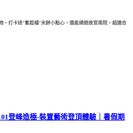
物，打卡送"奮起福"米餅小點心，還能順遊故宮南院，超適合
01登峰造極-裝置藝術登頂體驗｜暑假期