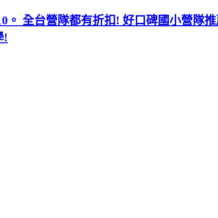
0910。 全台營隊都有折扣! 好口碑國小
!