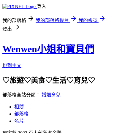
登入
我的部落格
我的部落格後台
我的帳號
登出
Wenwen小姐和寶貝們
跳到主文
♡旅遊♡美食♡生活♡育兒♡
部落格全站分類：
婚姻育兒
相簿
部落格
名片
痞客邦 2023 百大部落客金獎