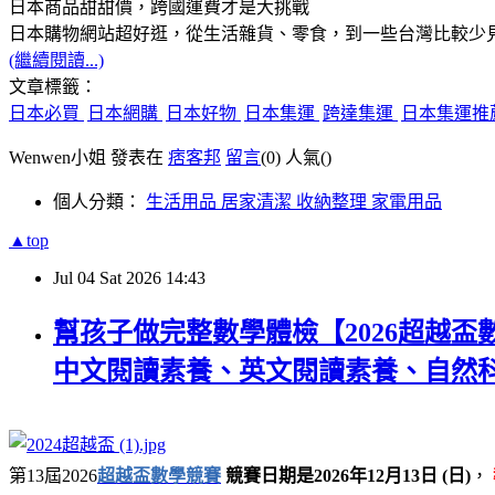
日本商品甜甜價，跨國運費才是大挑戰
日本購物網站超好逛，從生活雜貨、零食，到一些台灣比較少
(繼續閱讀...)
文章標籤：
日本必買
日本網購
日本好物
日本集運
跨達集運
日本集運推
Wenwen小姐 發表在
痞客邦
留言
(0)
人氣(
)
個人分類：
生活用品 居家清潔 收納整理 家電用品
▲top
Jul
04
Sat
2026
14:43
幫孩子做完整數學體檢【2026超越
中文閱讀素養、英文閱讀素養、自然科
第13屆2026
超越盃數學競賽
競賽日期是2026年12月13日 (日)
，