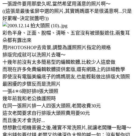
一張證件要用那麼久呢,當然希望用滿意的照片啊～
((這張是最後雀屏中選的照片,其實媽媽還不是很滿意啊...只是
好累喔~決定就醬吧!))
彩色半身、正面、脫帽、清晰、五官沒有被頭髮遮住,兩隻耳
朵都有露出來
用PHOTOSHOP去背景,調整為護照照片指定的規格
排版完成就可以洗照片去囉～
十幾年前沒有太多簡易型的編輯軟體,比較少人這麼做
而現在許多免費編輯軟體提供套版,還有網路上的詳細教學
即使沒有電腦美編底子的媽媽朋友,也能輕鬆做出排版大頭照
最困擾的步驟反而是洗照片
一張4＊6剛好排8張大頭照
幾年前我和老公換護照時
在同一張照片排一人四張大頭照,老闆收費30元
這次老闆要求自行排版大頭照費用要90元
而且後天才會洗好...
想想數位相機普遍之後,確實不常洗照片,就讓老闆賺一點囉～
拿出錢包要付錢,老闆又彷彿深仇大恨的喊一句：沒有幫你切