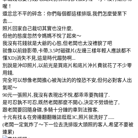
喔！
還忿忿不平的碎念：你們每個都這樣排版,我們怎麼營業下
去....
照片回家自己裁切其實也沒什麼,
但他的態度忽然令媽媽不悅了起來～
我沒有花錢就是大爺的心態,但老闆也太沒禮貌了吧
就像以前錄影帶,卡帶,3.5吋磁碟片(左邊三樣年輕人應該都不
懂XD)消失不見,這是時代趨勢啊...
別說是沖印照片,以前光是買底片和底片沖片費就花了不少零
用錢,
完全可以想像老闆擔心被淘汰的的惶恐不安,但何必對客人出
氣呢～
90元一張照片,我沒有表現出不悅,都乖乖要掏錢了.
是可忍孰不可忍,既然老闆那麼不開心,決定不勞煩他了,
跟老闆要回隨身碟,多騎十分鐘的車到法雅客,
十元有找＆在旁邊翻翻雜誌逛逛3C,照片就洗好了.....
(老闆一定氣炸了～下一位去洗排版大頭照的客人,希望不要被
連累)