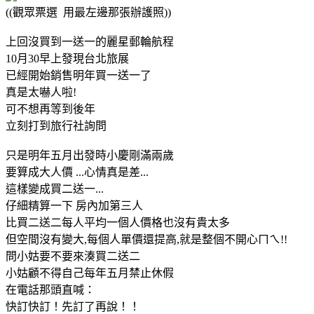
((觀眾票選 用最左邊那張辦護照))
上回沒買到一送一的麗星郵輪航程
10月30早上發現台北旅展
已經開始銷售明年買一送一了
真是太嚇人啦!
可不想再等到後年
立刻打到旅行社詢問
只是明年五月出發時小慶剛滿兩歲
要算成大人價 ...心情真是差...
這樣變成買二送一...
仔細精算一下 房內加第三人
比買二送二每人平均一個人價格也沒有貴太多
但空間沒有變大,每個人單價還提高,就是整個不開心ㄇㄟ!!
問小姑要不要來湊買二送二
小姑顧不得自己每年五月禁止休假
在電話那頭直喊：
快訂快訂！先訂了再說！！