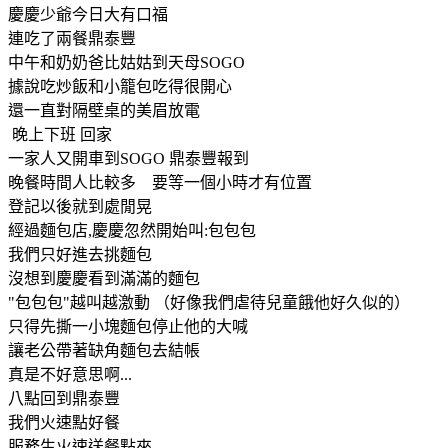
慶慶少爺今日大有口福
連吃了兩餐鼎泰豐
中午和奶奶爸比姑姑到天母SOGO
據說吃炒飯和小籠包吃得很開心
還一直對隔壁桌的美眉放電
晚上下班 回家
一家人又開車到SOGO 鼎泰豐報到
晚餐時間人比較多 要等一個小時才有位置
登記以後就到處閒晃
經過麵包店,慶慶忽然開始叫:包包包
我們只好進去挑麵包
沒想到慶慶看到滿滿的麵包
"包包包"越叫越激動 （好像我們虐待兒童餓他好久似的）
只得先撕一小塊麵包停止他的大喊
讓老公帶著缺角麵包去結帳
真是不好意思啊...
八點回到鼎泰豐
我們火速點好餐
服務生火速送餐點來