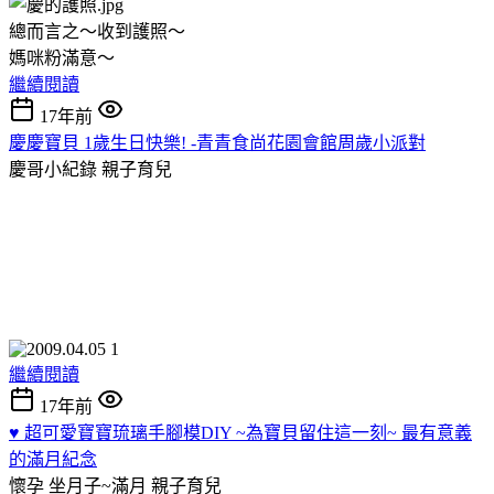
總而言之～收到護照～
媽咪粉滿意～
繼續閱讀
17年前
慶慶寶貝 1歲生日快樂! -青青食尚花園會館周歲小派對
慶哥小紀錄
親子育兒
繼續閱讀
17年前
♥ 超可愛寶寶琉璃手腳模DIY ~為寶貝留住這一刻~ 最有意義
的滿月紀念
懷孕 坐月子~滿月
親子育兒