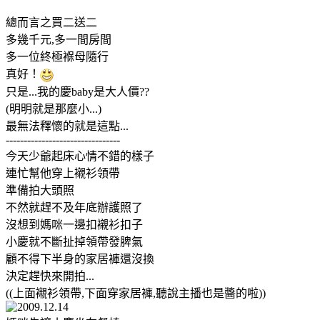
總而言之買二送二
多幾千元,多一間房間
多一位終極褓母隨行
真好！
只是...我的慶baby是大人價??
(明明就是那麼小...)
最無法釋懷的就是這點...
--------------------------------
今天少爺起床心情不錯的樣子
連忙幫他穿上襯衫領帶
準備拍大頭照
不然就趕不及年底辦護照了
沒想到媽咪一邊扣襯衫扣子
小慶就不斷扯掉領帶發脾氣
顧不得下半身的家居褲還沒換
決定趕快來開拍...
((上面襯衫領帶,下面穿家居褲,聽說主播也是醬的啦))