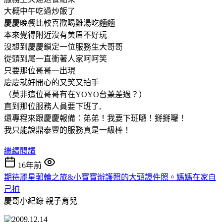
大概中午吃過炒飯了
慶慶晚餐比較喜歡喝雞湯吃麵麵
本來覺得附近沒有美眉不好玩
沒想到慶慶鎖定一位服務生大哥哥
從頭到尾一直衝著人家呵呵笑
只要那位哥哥一出現
慶慶就好開心的又笑又拍手
（莫非這位哥哥有在YOYO台兼差過？）
直到那位服務人員要下班了,
還專程來跟慶慶報備：弟弟！我要下班囉！掰掰囉！
我只能說鼎泰豐的服務真是一級棒！
繼續閱讀
16年前
期待麗星郵輪之旅&小寶寶辦護照的大頭證件照。媽媽在家自
己拍
慶哥小紀錄
親子育兒