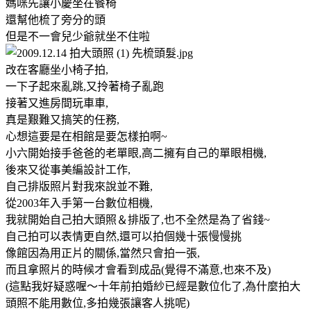
媽咪先讓小慶坐在餐椅
還幫他梳了旁分的頭
但是不一會兒少爺就坐不住啦
改在客廳坐小椅子拍,
一下子起來亂跳,又拎著椅子亂跑
接著又進房間玩車車,
真是艱難又搞笑的任務,
心想這要是在相館是要怎樣拍啊~
小六開始接手爸爸的老單眼,高二擁有自己的單眼相機,
後來又從事美編設計工作,
自己排版照片對我來說並不難,
從2003年入手第一台數位相機,
我就開始自己拍大頭照＆排版了,也不全然是為了省錢~
自己拍可以表情更自然,還可以拍個幾十張慢慢挑
像館因為用正片的關係,當然只會拍一張,
而且拿照片的時候才會看到成品(覺得不滿意,也來不及)
(這點我好疑惑喔～十年前拍婚紗已經是數位化了,為什麼拍大
頭照不能用數位,多拍幾張讓客人挑呢)