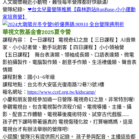
人文關懷親近小動物，難怪每年營隊都好快額滿!
營隊紀錄>
❤台北兒童營隊推薦【森林跑站RunBase-小小運動
家培育營】
華視文教基金會2025夏令營
課程內容：【一日課程】 電視奇幻之旅【 三日課程 】AI音樂
家、小小記者營、動手玩創客【 四日課程 】小小領袖營
【五日課程】 舞台表演類、領袖成長類、口語表達類、微電
影拍攝製作、電腦製作類、創意手作類、生活禮儀類、聲音表
情類
課程對象：國小1~6年級
課程地點：台北市大安區光復南路72巷73號3樓
報名網址：
https://www.ccef.org.tw/kidscamp/
小慶和朋友曾經參加過一日營隊-電視奇幻之旅，非常特別喔!
參觀電視台，包含電視製作流程介紹、電視導播、主播、攝
影、配音工作體驗、電視幕後魔術特效、試穿古代戲服......
孩子們下課時帶著逼真的 電視傷殘化妝，打算嚇媽媽，這是
電視台才有辦法舉辦的營隊吧!
小提醒! 營隊只有提供照片記錄。 孩子參與配音、主播這些都