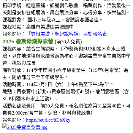
拓印手絹，唸唸童謠，認識創作歌曲，唱跳創作，活動最後一
天則是安排各組展演、舞台展演分享、心得分享、快樂惜別。
課程對象： 國小三年級以上，會聽說客語者佳。
課程地點：高雄市美濃區美濃國中
報名網址：
「尋根美濃，藝起說客話」活動報名表
2025 暑期綠潮探索營 (
)
前30人免費
課程內容：結合生態觀察、手作藝術與SUP和獨木舟水上體
驗，以在地環境與永續教育為核心，邀請畢業學童在自然中學
習、挑戰與成長！
課程對象：114學年度國小六年級畢業生（115年6月畢業）為
主，開放部分三至五年級學生。
活動時間：114年7月5日（六）上午9點至下午4點半。
地點：貢寮實中(新北市貢寮區嵩陽街42號)、龍門露營區（含
SUP和獨木舟水上活動）。
活動名額及費用：前30人免費，報名順位為第31至第40位，可
自費2,000元(含午餐、保險、材料與教練費）
報名網址：
https://reurl.cc/8DbXky