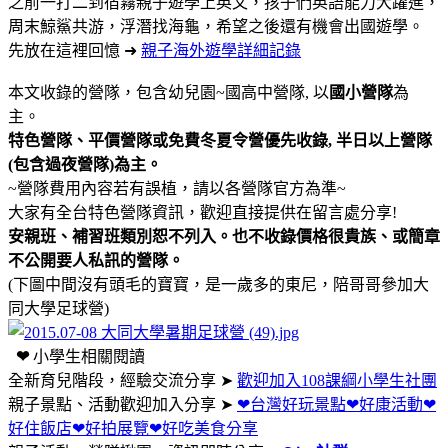
之前一打二到宿霧親子遊學上英文，孩子們英語能力大躍進，
周末鯨鯊共游，浮潛找海龜，希望之後還有機會出國遊學。
先放在這裡回憶 ➜
親子海外遊學詳細記錄
本文收錄的營隊，包含幼兒園~國高中營隊, 以
國小營隊
為
主。
特色營隊、
平價
營隊
或免費冬夏令營優先收錄, 半日以上營隊
(包含過夜營隊)為主。
~營隊費用內容若有誤植，請以各營隊官方為準~
大家有全台特色營隊資訊，歡迎直接提供在留言處分享!
安親班、補習班類別恕不列入。也不收錄價格很貴族、或簡章
不公開要人私訊的營隊。
(下圖中間沒有頭毛的寶寶，是一歲多的東尼，陪哥哥參加大
同大學足球營)
❤
小學生相關閱讀
全新育兒階段，經驗交流分享 ➤
歡迎加入108課綱小學生社團
親子景點、活動歡迎加入分享 ➤
❤台灣好玩景點❤好康活動❤
好住飯店❤好拍展覽❤好吃美食分享