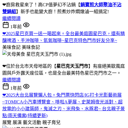
❤廚房救星來了！高CP值夢幻不沾鍋【
鍋寶煎大師聚油不沾
雙鍋組
】新手也能變大廚！煎煮炒炸燜燉滷一組搞定!
繼續閱讀
1年前
❤2025星巴克買一送一喝起來。全台最美庭園星巴克，還有精
釀啤酒、手沖咖啡、氮氣咖啡~星巴克特色門市好友分享~
美味食記
美味食記
❤位於台北市天母地區的【
星巴克天玉門市
】有座絕美歐風庭
園與戶外露天座位區，也是全台最美特色星巴克門市之一。
繼續閱讀
1年前
❤2025大台北展覽懶人包。免門票快閃店/IG打卡光影藝術展
~TOMICA小汽車博覽會、哆啦A夢展、史萊姆夜光派對、超
放電的小小建築師，鬼滅之刃、米飛兔、水豚君~ 台北親子景
點/雨天備案(持續更新)
展覽 展演 藝文活動
親子育兒