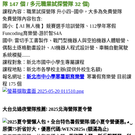
隊 147 個 / 多元職業試探營隊 32 個)
課程內容：職業試探營隊 升小四~國中，大多為免費營隊
免費營隊內容包含:
國小:【 AI 無人機 】競賽選手培訓營隊、112學年寒假
Funcoding育樂營-游於智S4A
國中: 雷切手工書製作、戰鬥型機器人與空拍機器人體驗營、
偶黏土逐格動畫設計、AI機器人程式設計營、車輛自動駕駛
系統模擬.......
課程對象：新北市國中小學生專屬課程
課程地點：新北市各學校主辦(提供外校生名額)
報名網址：
新北市中小學寒暑期育樂營
寒暑假育樂營 目前課
程 175 個
大台北過夜營隊推薦!
2025北海營隊夏令營
原價75折省好大，優惠代碼:
WEN2025s (額滿為止)