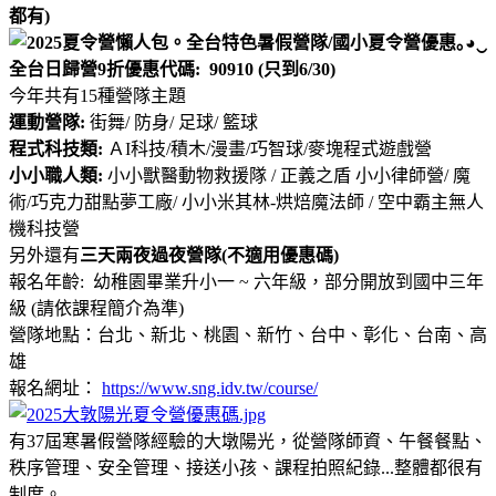
都有)
全台日歸營
9折優惠代碼: 90910 (只到6/30)
今年共有15種營隊主題
運動營隊:
街舞/ 防身/ 足球/ 籃球
程式科技類:
ＡI科技/積木/漫畫/巧智球/麥塊程式遊戲營
小小職人類:
小小獸醫動物救援隊 / 正義之盾 小小律師營/ 魔
術/巧克力甜點夢工廠/ 小小米其林-烘焙魔法師 / 空中霸主無人
機科技營
另外還有
三天兩夜過夜營隊(不適用優惠碼)
報名年齡: 幼稚園畢業升小一 ~ 六年級，部分開放到國中三年
級 (請依課程簡介為準)
營隊地點：台北、新北、桃園、新竹、台中、彰化、台南、高
雄
報名網址：
https://www.sng.idv.tw/course/
有37屆寒暑假營隊經驗的大墩陽光，從營隊師資、午餐餐點、
秩序管理、安全管理、接送小孩、課程拍照紀錄...整體都很有
制度。