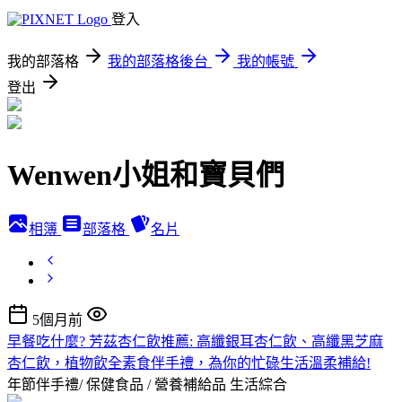
登入
我的部落格
我的部落格後台
我的帳號
登出
Wenwen小姐和寶貝們
相簿
部落格
名片
5個月前
早餐吃什麼? 芳茲杏仁飲推薦: 高纖銀耳杏仁飲、高纖黑芝麻
杏仁飲，植物飲全素食伴手禮，為你的忙碌生活溫柔補給!
年節伴手禮/ 保健食品 / 營養補給品
生活綜合