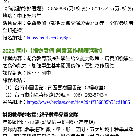
次)
《海底動物好厝邊》：8/4~8/6 (第1梯次)、8/11~8/13 (第2梯次)
地點：中正紀念堂
活動費用：免費參加（報名需繳交保證金2400元，全程參與者
全額退還）
報名網址：
https://reurl.cc/Gny6p3
2025 國小【暢遊暑假 創意寫作閱讀活動】
課程內容：配合教育部提升學生語文能力政策，培養加強學生
之寫作能力，加強學生基本閱讀寫作，營造寫作風氣。
課程對象：國小、國中
課程地點：
（1）台南市圖書館 - 南區喜樹圖書館（2樓教室）
（2）台南市南區喜樹路179號。（06）262-5743。
報名網址：
https://www.beclass.com/rid=294ff356805b58cd1886
討厭數學的救星! 親子數學兒童營隊
年齡區間: 4~12歲 (幼兒園中班~國小高年級)
營隊內容: 數學邏輯: 數、量、形、空間，五大領域十種學具運