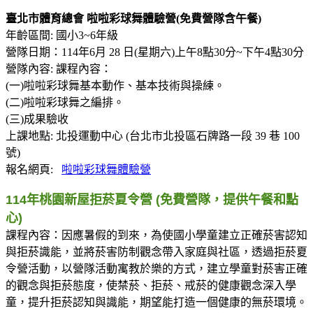
臺北市體育總會 啦啦
彩球舞體驗營(免費營隊含午餐)
年齡區間: 國小3~6年級
營隊日期：114年6月 28 日(星期六)上午8點30分~下午4點30分
營隊內容: 課程內容：
(一)啦啦彩球舞基本動作、基本技術與操練。
(二)啦啦彩球舞之編排。
(三)成果驗收
上課地點: 北投運動中心 (台北市北投區石牌路一段 39 巷 100
號)
報名網頁:
啦
啦彩球舞體驗營
114年桃園新屋拒菸夏令營 (免費營隊，提供午餐和點
心)
課程內容：因應暑假的到來，為使國小學童建立正確菸害認知
與拒菸識能，並將菸害防制觀念帶入家庭與社區，透過拒菸夏
令營活動，以營隊活動寓教於樂的方式，建立學童對菸害正確
的觀念與拒菸態度，使禁菸、拒菸、戒菸的健康觀念深入學
童，提升拒菸認知與識能，期望能打造一個健康的無菸環境。