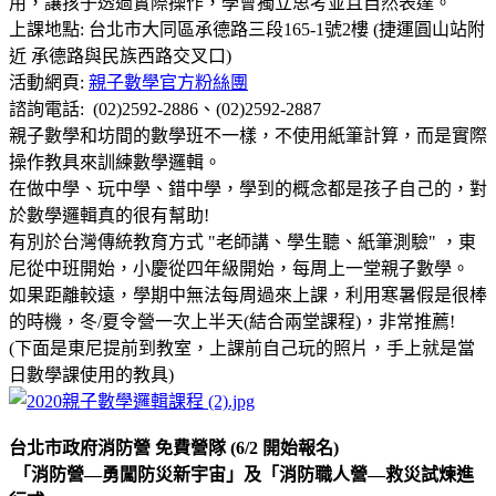
用，讓孩子透過實際操作，學會獨立思考並且自然表達。
上課地點: 台北市大同區承德路三段165-1號2樓 (捷運圓山站附
近 承德路與民族西路交叉口)
活動網頁:
親子數學官方粉絲團
諮詢電話: (02)2592-2886、(02)2592-2887
親子數學和坊間的數學班不一樣，不使用紙筆計算，而是實際
操作教具來訓練數學邏輯。
在做中學、玩中學、錯中學，學到的概念都是孩子自己的，對
於數學邏輯真的很有幫助!
有別於台灣傳統教育方式 "老師講、學生聽、紙筆測驗" ，東
尼從中班開始，小慶從四年級開始，每周上一堂親子數學。
如果距離較遠，學期中無法每周過來上課，利用寒暑假是很棒
的時機，冬/夏令營一次上半天(結合兩堂課程)，非常推薦!
(下面是東尼提前到教室，上課前自己玩的照片，手上就是當
日數學課使用的教具)
台北市政府消防營 免費營隊 (6/2 開始報名)
「消防營­—勇闖防災新宇宙」及「消防職人營—救災試煉進