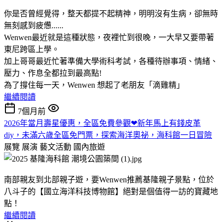
你是否曾經覺得，整天都提不起精神，明明沒有生病，卻無時
無刻感到疲憊......
Wenwen最近就是這種狀態，夜裡忙到很晚，一大早又要帶著
東尼跨區上學。
加上哥哥最近忙著準備大學術科考試，各種待辦事項、情緒、
壓力、作息全都拉到最高點!
為了撐住每一天，Wenwen 想起了老朋友「滴雞精」
繼續閱讀
7個月前
2026年當月壽星優惠，全區免費參觀❤新年馬上有錢皮革
diy，未滿六歲全區免門票，探索海洋奧祕，海科館一日冒險
展覽 展演 藝文活動
國內旅遊
南部親友到北部親子遊，要Wenwen推薦基隆親子景點，位於
八斗子的【國立海洋科技博物館】絕對是個值得一訪的寶藏地
點！
繼續閱讀