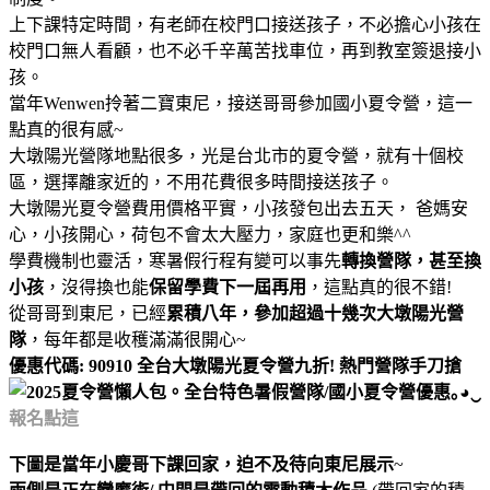
上下課特定時間，有老師在校門口接送孩子，不必擔心小孩在
校門口無人看顧，也不必千辛萬苦找車位，再到教室簽退接小
孩。
當年Wenwen拎著二寶東尼，接送哥哥參加國小夏令營，這一
點真的很有感~
大墩陽光營隊地點很多，光是台北市的夏令營，就有十個校
區，選擇離家近的，不用花費很多時間接送孩子。
大墩陽光夏令營費用價格平實，小孩發包出去五天， 爸媽安
心，小孩開心，荷包不會太大壓力，家庭也更和樂^^
學費機制也靈活，寒暑假行程有變可以事先
轉換營隊，甚至換
小孩
，沒得換也能
保留學費下一屆再用
，這點真的很不錯!
從哥哥到東尼，已經
累積八年，參加超過十幾次大墩陽光營
隊
，每年都是收穫滿滿很開心~
優惠代碼: 90910 全台大墩陽光夏令營九折! 熱門營隊手刀搶
報名點這
下圖是當年小慶哥下課回家，迫不及待向東尼展示
~