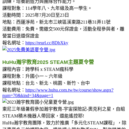
訓練，培養創造力與團隊合作能力。
課程對象：114學年八、九年級及高一學生。
活動時間：2025年7月20日至23日
地點：西蓮淨苑，新北市三峽區溪東路211巷31弄11號
活動費用：免費。需繳交500元保證金，活動全程參與者，離
營當日退還保證金
報名網址：
https://reurl.cc/8DbXky
HuHu瀚宇教育2025 STEAM主題夏令營
課程內容：跨學科 x STEAM瘋科學
課程對象：升國小一 ~ 六年級
課程地點：台北、新北、桃園、新竹、台中
報名網址：
https://www.huhu.com.tw/tw/course/show.aspx?
num=70&kind=34&page=1
東尼三年級暑假參加瀚宇教育-宇宙探險記-奧克利之星，自組
STEAM積木機器人帶回家，還能遙控耶!
HuHu瀚宇教育團隊，致力於推廣「多元化STEAM課程」，除