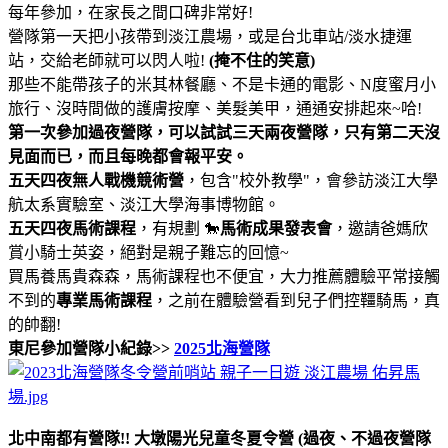
每年參加，在家長之間口碑非常好!
營隊第一天把小孩帶到淡江農場，或是台北車站/淡水捷運
站，交給老師就可以閃人啦!
(掩不住的笑意)
那些不能帶孩子的米其林餐廳、不是卡通的電影、N度蜜月小
旅行、沒時間做的護膚按摩、美髮美甲，通通安排起來~哈!
第一次參加過夜營隊，可以試試三天兩夜營隊，只有第二天沒
見面而已，而且每晚都會報平安。
五天四夜無人戰機競術營
，包含"校外教學"，會參訪淡江大學
航太系實驗室、淡江大學海事博物館。
五天四夜馬術課程
，有規劃 🐎
馬術成果發表會
，邀請爸媽欣
賞小騎士英姿，絕對是親子難忘的回憶~
買馬養馬貴森森，馬術課程也不便宜，大力推薦體驗平常接觸
不到的
專業馬術課程
，之前在體驗營看到兒子們控韁騎馬，真
的帥翻!
東尼參加營隊小紀錄>>
2025北海營隊
北中南都有營隊!! 大墩陽光兒童冬夏令營 (過夜、不過夜營隊