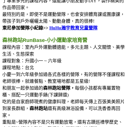
了專業多元的課程內容，還能讓小朋友動手DIY，製作精美的
作品帶回家。
最特別的是，即使不是運動營隊，也會安排體育課或團康課，
帶孩子到戶外曬曬太陽、動動身體，真的很棒!
東尼參加營隊小紀錄>>
HuHu瀚宇教育兒童營隊
森林跑站RunBase-小小運動家培育營
課程內容：室內戶外運動體適能，多元主題、人文關懷、美學
生活、生態探索
課程對象：升國小一 ~ 六年級
課程地點：台北
小慶一到六年級參加過各式各樣的營隊，有的營隊不僅課程和
老師很棒，就連餐點、教室場地都是五星級!
和朋友一起參加過的
森林跑站營隊，
每個小孩都有專屬置物
櫃、搭配一只運動手錶(下課歸還)
吃的是自家廚師現煮的健康料理，老師每天傳上百張美美照片
到家長群組，
森林跑站
還有高級淋浴設備，可以洗香香再回
家。
重點是~營隊內容不是只有運動放電，還有古蹟巡禮學歷史、