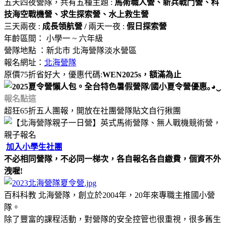
五天四夜營隊，共有五種主題 :
馬術職人營、新兵戰鬥營、科
技海空戰機營、求生探索營、水上救生營
三天兩夜 :
成長領航營 /
兩天一夜 :
假日探索營
年齡區間： 小學一 ~ 六年級
營隊地點 ：新北市 北海營隊淡水營區
報名網址：
北海營隊
原價75折省好大，優惠代碼:
WEN2025s
，額滿為止
報名點這
超狂65折五人團報，開放在社團營隊貼文自行揪團
加入小學生社團
不必相同營隊，不必同一梯次，各自報名各自繳費，個資不外
洩喔!
​​
百科科教 北海營隊，創立於2004年，20年來專職主推國小營
隊。
除了豐富的課程活動，對營隊的安全控管也很重視，很多舊生