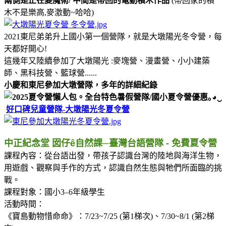
兩側是正在變魔術/ 中間是帶回的電動積木作品
(帶回家的積
木不是樂高,麥激動~哈哈)
2021東尼弟弟升上國小第一個營隊，就是大墩陽光冬令營，每
天都好開心!
這幾年又陸續參加了大墩陽光 :麥塊營、漫畫營、小小建築
師、黑科技營、籃球營......
小慶和東尼參加大墩營隊，多年的詳細紀錄
好口碑兒童營隊-大墩陽光冬夏令營
中正紀念堂 囡仔ê自然課─臺灣台語營隊 - 免費夏令營
課程內容：從台語出發，帶孩子認識台灣的陸地與海洋生物，
用遊戲、觀察與手作的方式，認識自然生態與牠們所面臨的挑
戰。
課程對象：國小3–6年級學生
活動時間：
《寶島動物惜命命》：7/23~7/25 (第1梯次)、7/30~8/1 (第2梯