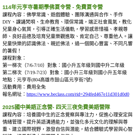
114年元亨寺暑期學佛夏令營 - 免費夏令營
課程內容：佛學常識、遊戲體驗、團隊溝通與合作、手作
DIY、課誦梵唄、生命教育、環保常識，端正社會風氣，教化
兒童身心氣質，引導正確生活儀軌，學習感恩惜福、孝親尊
師、良好品德及培育兒童樂觀進取、肯定自己、尊重他人。讓
兒童快樂的認識佛法、親近佛法，過一個開心豐富、不同凡響
的暑假！
課程對象：
第一梯次（7/6-7/10）對象：國小升五年級到國中升二年級
第二梯次（7/19-7/23）對象：國小升三年級到國小升五年級
地點：元亨寺(804高雄市鼓山區元亨街7號)
活動費用：費用全免
報名網址：
https://www.beclass.com/rid=294fed467e11d301d0d0
2025國中美語正念營- 四天三夜免費美語營隊
課程內容：培養國中生的正念覺察與專注力，促進心理安定與
情緒管理。提升英語溝通能力，並強化多元文化的理解與尊
重、建立國際視野，激發自信與潛能，結合體驗式學習與心智