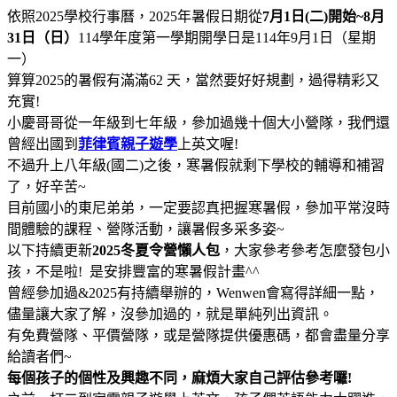
依照2025學校行事曆，2025年暑假日期從
7月1日(二)開始~8月
31日（日）
114學年度第一學期開學日是114年9月1日（星期
一）
算算2025的暑假有滿滿62 天，當然要好好規劃，過得精彩又
充實!
小慶哥哥從一年級到七年級，參加過幾十個大小營隊，我們還
曾經出國到
菲律賓親子遊學
上英文喔!
不過升上八年級(國二)之後，寒暑假就剩下學校的輔導和補習
了，好辛苦~
目前國小的東尼弟弟，一定要認真把握寒暑假，參加平常沒時
間體驗的課程、營隊活動，讓暑假多采多姿~
以下持續更新
2025冬夏令營懶人包
，大家參考參考怎麼發包小
孩，不是啦! 是安排豐富的寒暑假計畫^^
曾經參加過&2025有持續舉辦的，Wenwen會寫得詳細一點，
儘量讓大家了解，沒參加過的，就是單純列出資訊。
有免費營隊、平價營隊，或是營隊提供優惠碼，都會盡量分享
給讀者們~
每個孩子的個性及興趣不同，麻煩大家自己評估參考囉!