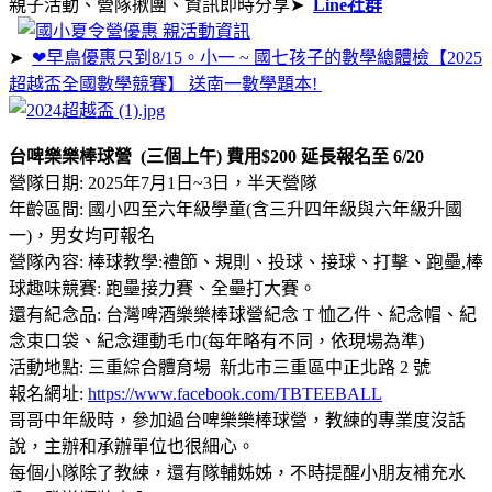
親子活動、營隊揪團、資訊即時分享➤
Line社群
➤
❤早鳥優惠只到8/15。小一 ~ 國七孩子的數學總體檢【2025
超越盃全國數學競賽】 送南一數學題本!
台啤樂樂棒球營 (三個上午) 費用$200 延長報名至 6/20
營隊日期: 2025年7月1日~3日，半天營隊
年齡區間: 國小四至六年級學童(含三升四年級與六年級升國
一)，男女均可報名
營隊內容: 棒球教學:禮節、規則、投球、接球、打擊、跑壘,棒
球趣味競賽: 跑壘接力賽、全壘打大賽。
還有紀念品: 台灣啤酒樂樂棒球營紀念 T 恤乙件、紀念帽、紀
念束口袋、紀念運動毛巾(每年略有不同，依現場為準)
活動地點: 三重綜合體育場 新北市三重區中正北路 2 號
報名網址:
https://www.facebook.com/TBTEEBALL
哥哥中年級時，參加過台啤樂樂棒球營，教練的專業度沒話
說，主辦和承辦單位也很細心。
每個小隊除了教練，還有隊輔姊姊，不時提醒小朋友補充水