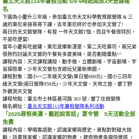
臺北天文館114年暑假活動 5/9-9時起開放3天登錄報
名
下圖為小慶升三年級，參加臺北市天文科學教育館營隊 & 三
歲的東尼來接哥哥下課，去年東尼終於也參加天文營了!
兩日的天文館營隊，有發 一件天文館T恤，而且午餐很特別，
不是吃便當!
當年小慶有吃披薩，東尼是摩斯漢堡、第二天吃壽司，兩兄弟
很熱烈討論天文營的午餐有多麼美味，是否劃錯重點^^
課程內容：天文課程講授、動手做、立體劇場、宇宙劇場、宇
宙探險車，少年天文營包含遊玩兒童新樂園。
課程對象：國小一二年級天文營(單日營600元)、國小三四年
級天文營(兩日營隊950元)、少年天文營、天地之旅、墾丁野
外觀測天文營
課程地點：臺北市士林區基河路 363 號 / 墾丁住宿營隊
報名網址：
臺北天文館113年暑假營隊系列活動
「2025尋根美濃，藝起說客話」夏令營 5天活動全部
免費
課程內容：學唱客語歌，認識家鄉與歷史，景點對對碰大挑
戰，話畫我家鄉，認識家鄉的物產 ，建造物產幸福快樂塔 ，