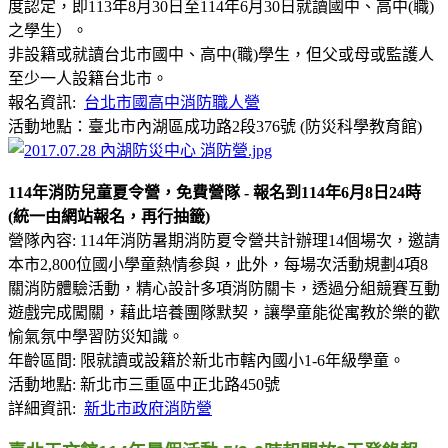
度認定，即113年8月30日至114年6月30日就讀國中、高中(職)
之學生）。
非設籍或就讀台北市國中、高中(職)學生，但父或母或監護人
至少一人設籍台北市。
報名資訊:
台北市國高中消防職人營
活動地點：臺北市內湖區成功路2段376號 (防災科學教育館)
114年消防兒童夏令營，免費營隊 - 報名到114年6月8日24時
(統一由網站報名，再行抽籤)
營隊內容: 114年消防暑期消防夏令營共計辦理14個場次，邀請
本市2,800位國小學童熱情参與，此外，每場次活動規劃4項8
關消防體驗活動，精心設計多項消防關卡，透過分組競賽互動
遊戲完成闖關，藉此培養團隊默契，讓學童能從寓教於樂的歡
愉氣氛中學習防災知識。
年齡區間: 限就讀或設籍於新北市轄內國小1-6年級學童。
活動地點: 新北市三重區中正北路450號
詳細資訊:
新北市政府消防營