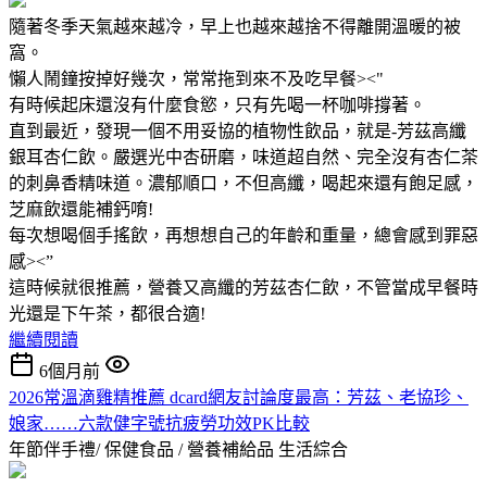
隨著冬季天氣越來越冷，早上也越來越捨不得離開溫暖的被
窩。
懶人鬧鐘按掉好幾次，常常拖到來不及吃早餐><"
有時候起床還沒有什麼食慾，只有先喝一杯咖啡撐著。
直到最近，發現一個不用妥協的植物性飲品，就是-芳茲高纖
銀耳杏仁飲。嚴選光中杏研磨，味道超自然、完全沒有杏仁茶
的刺鼻香精味道。濃郁順口，不但高纖，喝起來還有飽足感，
芝麻飲還能補鈣唷!
每次想喝個手搖飲，再想想自己的年齡和重量，總會感到罪惡
感><”
這時候就很推薦，營養又高纖的芳茲杏仁飲，不管當成早餐時
光還是下午茶，都很合適!
繼續閱讀
6個月前
2026常溫滴雞精推薦 dcard網友討論度最高：芳茲、老協珍、
娘家……六款健字號抗疲勞功效PK比較
年節伴手禮/ 保健食品 / 營養補給品
生活綜合