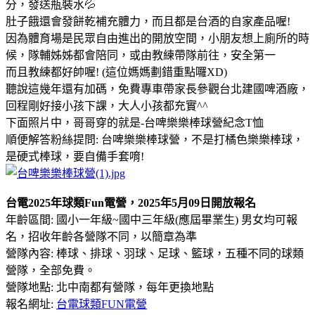
分，發送瓶裝水💦
肚子餓還會發餅乾補充體力，而且都是台酒的自家產品喔!
因為體育場是民眾自由進出的開放空間，小朋友想上廁所的時
候，隊輔姊姊都會陪同，或由教練帶隊前往，安全第一
而且教練都好帥喔! (這位媽媽劃錯重點囉XD)
聽說這幾年還有加碼，免費專車帶家長參觀台北建國啤酒廠，
回程剛好接小孩下課，大人小孩都充實^^
下面照片中，哥哥穿的就是-台啤樂樂棒球營紀念T恤
順便解答粉絲提問: 台啤樂樂棒球營，不是打橘色樂樂棒球，
是硬式棒球，要自備手套唷!
台電2025年球類Fun電營，2025年5月09日開放報名
年齡區間: 國小一年級~國中三年級(應屆畢業生) 男女均可報
名，招收年齡各營隊不同，以簡章為準
營隊內容: 棒球、排球、羽球、足球、籃球，五種不同的球類
營隊，全部免費。
營隊地點: 北中南都有營隊，每年更換地點
報名網址:
台電球類FUN電營