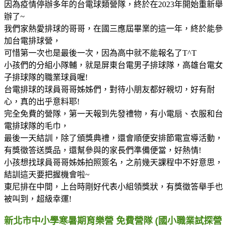
因為疫情停辦多年的台電球類營隊，終於在2023年開始重新舉
辦了~
我們家熱愛排球的哥哥，在國三應屆畢業的這一年，終於能參
加台電排球營，
可惜第一次也是最後一次，因為高中就不能報名了T^T
小孩們的分組小隊輔，就是屏東台電男子排球隊，高雄台電女
子排球隊的職業球員喔!
台電排球的球員哥哥姊姊們，對待小朋友都好親切，好有耐
心，真的出乎意料耶!
完全免費的營隊，第一天報到先發禮物，有小電扇、衣服和台
電排球隊的毛巾，
最後一天結訓，除了頒獎典禮，還會順便安排節電宣導活動，
有獎徵答送獎品，還幫參與的家長們準備便當，好熱情!
小孩想找球員哥哥姊姊拍照簽名，之前幾天課程中不好意思，
結訓這天要把握機會啦~
東尼排在中間，上台時剛好代表小組領獎狀，有獎徵答舉手也
被叫到，超級幸運!
新北市中小學寒暑期育樂營 免費營隊 (國小職業試探營