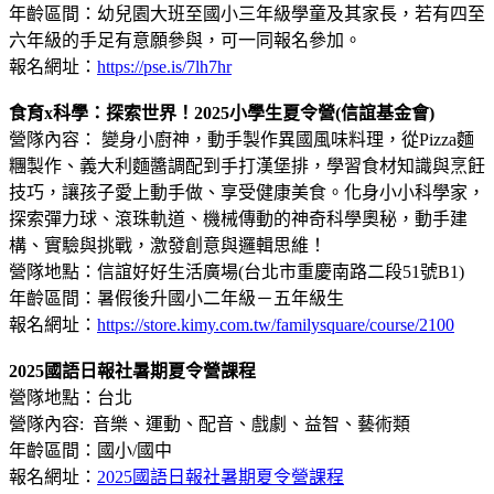
年齡區間：幼兒園大班至國小三年級學童及其家長，若有四至
六年級的手足有意願參與，可一同報名參加。
報名網址：
https://pse.is/7lh7hr
食育x科學：探索世界！2025小學生夏令營(信誼基金會)
營隊內容： 變身小廚神，動手製作異國風味料理，從Pizza麵
糰製作、義大利麵醬調配到手打漢堡排，學習食材知識與烹飪
技巧，讓孩子愛上動手做、享受健康美食。化身小小科學家，
探索彈力球、滾珠軌道、機械傳動的神奇科學奧秘，動手建
構、實驗與挑戰，激發創意與邏輯思維！
營隊地點：信誼好好生活廣場(台北市重慶南路二段51號B1)
年齡區間：暑假後升國小二年級－五年級生
報名網址：
https://store.kimy.com.tw/familysquare/course/2100
2025國語日報社暑期夏令營課程
營隊地點：台北
營隊內容: 音樂、運動、配音、戲劇、益智、藝術類
年齡區間：國小/國中
報名網址：
2025國語日報社暑期夏令營課程