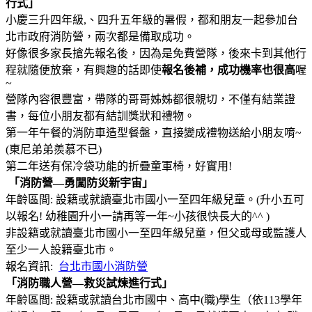
行式」
小慶三升四年級,、四升五年級的暑假，都和朋友一起參加台
北市政府消防營，兩次都是備取成功。
好像很多家長搶先報名後，因為是免費營隊，後來卡到其他行
程就隨便放棄，有興趣的話即使
報名後補，成功機率也很高
喔
~
營隊內容很豐富，帶隊的哥哥姊姊都很親切，不僅有結業證
書，每位小朋友都有結訓獎狀和禮物。
第一年午餐的消防車造型餐盤，直接變成禮物送給小朋友唷~
(東尼弟弟羨慕不已)
第二年送有保冷袋功能的折疊童軍椅，好實用!
「消防營­—勇闖防災新宇宙」
年齡區間: 設籍或就讀臺北市國小一至四年級兒童。(升小五可
以報名! 幼稚園升小一請再等一年~小孩很快長大的^^ )
非設籍或就讀臺北市國小一至四年級兒童，但父或母或監護人
至少一人設籍臺北市。
報名資訊:
台北市國小消防營
「消防職人營—救災試煉進行式」
年齡區間: 設籍或就讀台北市國中、高中(職)學生（依113學年