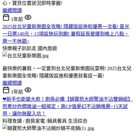
心，寶貝位置狀況即時掌握!
繼續閱讀
1年前
2025台北兒童新樂園全攻略! 隱藏版設施和優惠一次看! 星光
一日票140元，13項設施玩到飽! 暑假延長營運到晚上八點，
周一不休園~
快樂親子趴趴走
國內旅遊
最快樂的暑假，一定要到台北兒童新樂園玩耍啊! 2025台北兒
童新樂園全攻略! 隱藏版設施和優惠就看這一篇!
繼續閱讀
1年前
❤新手也能變大廚！廚房必備【鍋寶煎大師聚油不沾雙鍋組】
煎煮炒炸燜燉滷一組搞定，高CP值夢幻不沾鍋推薦~15天試
用，讓你無壓入坑！
料理食譜 / 廚房家電 /鍋具餐具
生活綜合