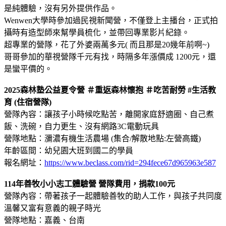
是純體驗，沒有另外提供作品。
Wenwen大學時參加過民視新聞營，不僅登上主播台，正式拍
攝時有造型師來幫學員梳化，並帶回專業影片紀錄。
超專業的營隊，花了外婆兩萬多元( 而且那是20幾年前啊~)
哥哥參加的華視營隊千元有找，時隔多年漲價成 1200元，還
是蠻平價的。
2025森林塾公益夏令營 ＃重返森林懷抱 ＃吃苦耐勞 #生活教
育 (住宿營隊)
營隊內容：讓孩子小時候吃點苦，離開家庭舒適圈、自己煮
飯、洗碗，自力更生、沒有網路3C電動玩具
營隊地點：瀰濃有機生活農場 (集合/解散地點:左營高鐵)
年齡區間：幼兒園大班到國二的學員
報名網址：
https://www.beclass.com/rid=294fece67d965963e587
114年善牧小小志工體驗營 營隊費用，捐款100元
營隊內容：帶著孩子一起體驗善牧的助人工作，與孩子共同度
溫馨又富有意義的親子時光
營隊地點：嘉義、台南