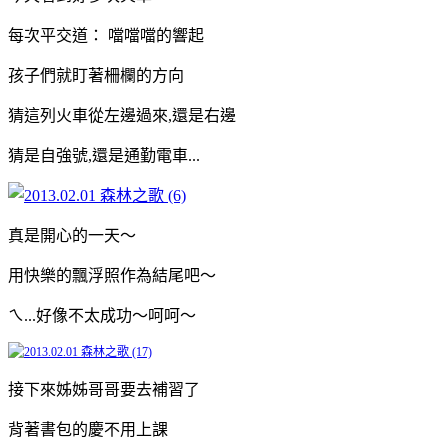
每次平交道： 噹噹噹的響起
孩子們就盯著柵欄的方向
猜這列火車從左邊過來,還是右邊
猜是自強號,還是通勤電車...
真是開心的一天～
用快樂的飄浮照作為結尾吧～
ㄟ...好像不太成功～呵呵～
接下來姊姊哥哥要去補習了
背著書包的慶不用上課