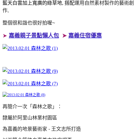
藍天白雲加上寬廣的綠草地, 搭配
運用自然素材製作的
藝術創
作,
整個很和諧也很好拍喔~
➤
嘉義親子景點懶人包
➤
嘉義住宿優惠
再簡介一次「森林之歌」：
隸屬於阿里山林業村園區
為嘉義的地景藝術家 - 王文志所打造