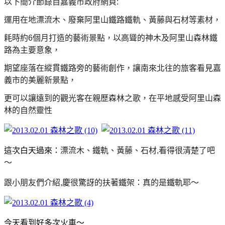
以下簡介節錄自嘉義市政府網頁:
運用在地漂流木、廢棄阿里山鐵路鐵軌、黃藤與石材等素材，
耗時約6個月打造的藝術景點，以高聳的神木及阿里山森林鐵
路為主要意象，
期望座落在縱貫鐵路旁的藝術創作，讓南來北往的旅客看見嘉
義市的美麗新景點，
更可以讓遠到的觀光客在親歷森林之歌，在平地感受阿里山森
林的自然靈性
這次白天過來：
漂流木、鐵軌、黃藤
、
石材,看得很清楚了吧
～
跟小朋友們介紹,慶很驚訝的扶著鐵架：真的是鐵軌耶～
今天看到好多次火車～