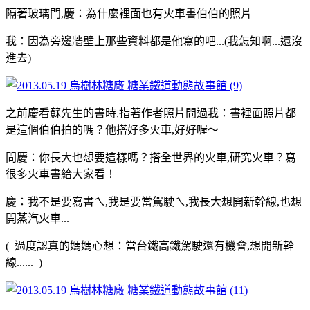
隔著玻璃門,慶：為什麼裡面也有火車書伯伯的照片
我：因為旁邊牆壁上那些資料都是他寫的吧...(我怎知啊...還沒
進去)
之前慶看蘇先生的書時,指著作者照片問過我：書裡面照片都
是這個伯伯拍的嗎？他搭好多火車,好好喔～
問慶：你長大也想要這樣嗎？搭全世界的火車,研究火車？寫
很多火車書給大家看！
慶：我不是要寫書ㄟ,我是要當駕駛ㄟ,我長大想開新幹線,也想
開蒸汽火車...
( 過度認真的媽媽心想：當台鐵高鐵駕駛還有機會,想開新幹
線...... )