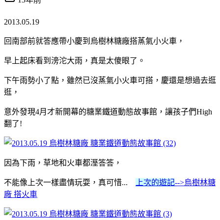
2013.05.19
回南部前就答應帶小慶到烏樹林糖廠搭蒸氣小火車，
早上起床看到滂沱大雨，真是太傻眼了。
下午雨勢小了點，雖然已沒蒸氣小火車可搭，慶還是想過去逛
逛，
意外發現4月才新開幕的糖業鐵道動態故事館，讓孩子們High
翻了!
因為下雨，草地和火車都溼答答，
不能像上次一樣盡情玩耍，真可惜...
上次的遊記
-->烏樹林糖
廠 搭火車