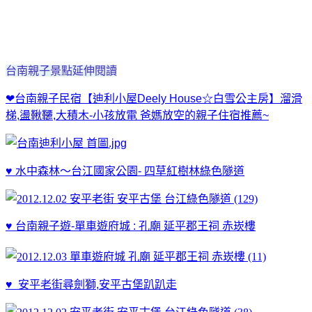
台南親子景點延伸閱讀
❤台南親子民宿【迪利小屋Deely House☆白雪公主房】溜滑
梯,盪鞦韆,大積木-小孩放電 爸媽放空的親子住宿推薦~
♥
水中森林～台江國家公園- 四草紅樹林綠色隧道
♥ 台南親子遊-單車遊府城 : 孔廟 延平郡王祠 赤崁樓
♥ 安平老街尋劍獅,安平古堡趴趴走