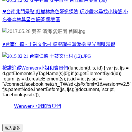
❤台南北門景點-紅樹林綠色隧道探險,玩沙戲水尋找小螃蟹-小
忘憂森林與星空帳篷 露營區
♥台南仁德 - 十鼓文化村 糖蜜罐裡溜滑梯 星光咖啡漫遊
按讚追蹤Wenwen小姐和寶貝們
(function(d, s, id) { var js, fjs =
d.getElementsByTagName(s)[0]; if (d.getElementById(id))
return; js = d.createElement(s); js.id = id; js.src =
"//connect.facebook.net/zh_TW/sdk.js#xfbml=1&version=v2.5"
fjs.parentNode.insertBefore(js, fjs); }(document, 'script',
'facebook-jssdk'));
Wenwen小姐和寶貝們
載入更多