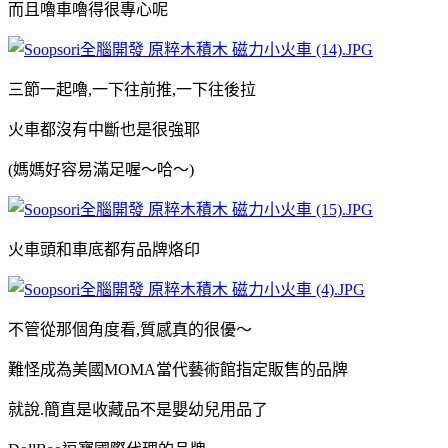
而且嚕車嚕得很專心呢
三節一起嚕,一下往前推,一下往後拉
火車都沒有中斷也是很強耶
(媽媽好容易滿足喔～哈～)
火車頭和車底都有品牌烙印
不管從那個角度看,質感真的很優～
難怪成為美國MOMA當代藝術館
指定販售的品牌
就說.簡直是收藏品不是嬰幼兒用品了