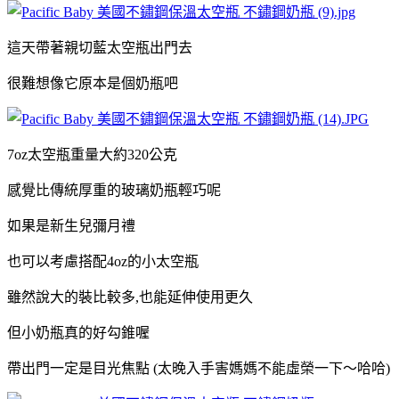
這天帶著親切藍太空瓶出門去
很難想像它原本是個奶瓶吧
7oz太空瓶重量大約320公克
感覺比傳統厚重的玻璃奶瓶輕巧呢
如果是新生兒彌月禮
也可以考慮搭配
4oz的小太空瓶
雖然說大的裝比較多,也能延伸使用更久
但小奶瓶真的好勾錐喔
帶出門一定是目光焦點 (太晚入手害媽媽不能虛榮一下～哈哈)