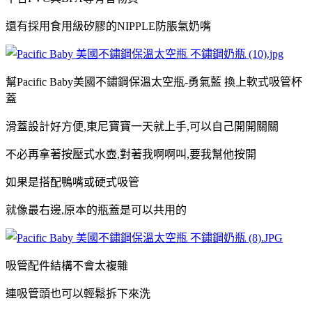
還有採用
食用級矽膠的
NIPPLE防脹氣奶嘴
幫
Pacific Baby美國不鏽鋼保溫太空瓶-
勇氣藍
換上軟式吸管杯
蓋
滑蓋設計好方便
,東尼寶寶一天就上手,可以自己開
開
關
關
不必再拿著按壓式水壺,對著我啊啊叫,要我幫他按開
如果是搭配鴨嘴或硬式吸管
就像最右邊,原本的瓶蓋是可以共用的
吸管配件
結構不會太複雜
連吸管頭也可以輕鬆拆下來洗