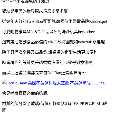
Wenwen小姐變成媽
才知道,
嬰幼兒用品的世界原來這麼多采多姿
近幾年火紅的La Millou豆豆毯,韓國時尚嬰童品牌Kinderspel
可愛動物寢具Milo&Gabby,以色列洗澡玩具beezeebee
還有東尼吃副食品必備的MMD矽膠圍兜和bebeduE悶燒罐
除了具備安全性
及
高品質,讓
媽媽的育嬰生活更加便利
時尚精巧的設計更是讓媽媽疲憊的心靈得到療癒啊
而以上這些
品牌都是來自
DollBao逗寶國際唷～
像是哺育寶寶必備的奶瓶,
材質的部分除了玻璃(傳統和輕量),還有PES,PP,PC.
,PPSU,
矽
膠...