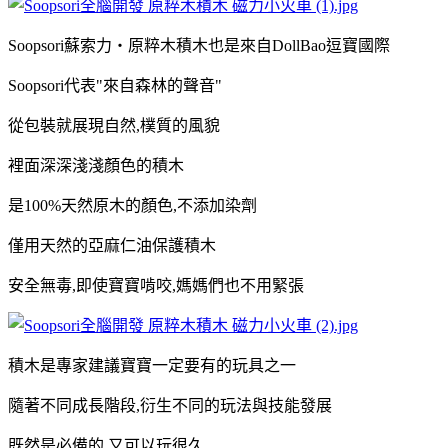
Soopsori
蘇索力
‧
原粹木積木也是來自
DollBao
逗寶國際
Soopsori
代表
"
來自森林的聲音
"
從包裝就展現自然
,
樸質的風貌
裡面深深淺淺顏色的積木
是
100%
天然原木的顏色
,
不添加染劑
僅用天然的亞麻仁油保護積木
安全無毒
,
即使寶寶啃咬
,
媽媽們也不用緊張
積木是專家建議寶寶一定要有的玩具之一
隨著不同成長階段,衍生不同的玩法與技能發展
既然是必備的,又可以玩很久