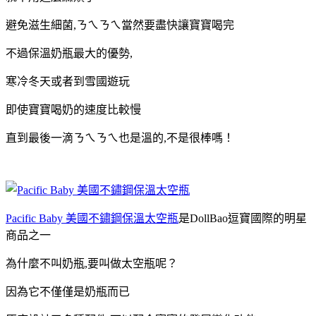
避免滋生細菌,ㄋㄟㄋㄟ
當然
要盡快讓寶寶喝完
不過保溫奶瓶最大的優勢,
寒冷冬天或者到雪國遊玩
即使寶寶喝奶的速度比較慢
直到最後一滴ㄋㄟㄋㄟ也是溫的,不是很棒嗎！
Pacific Baby 美國不鏽鋼保溫太空瓶
是
DollBao逗寶國際的明星
商品之一
為什麼不叫奶瓶,要叫做太空瓶呢？
因為它不僅
僅
是奶瓶而已