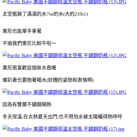
太空瓶
裝了滿滿的水
7oz的水
(大約210cc)
東尼也能單手拿著
不過我們東尼比較牛啦～
東尼很喜歡這個新水壺喔
連趴著也要抱著喝水(好醜的姿勢和表情啊)
因為有雙層不鏽鋼隔熱
冬天保溫,
在炎熱夏天出門,也不用怕水被太陽曬得熱呼呼