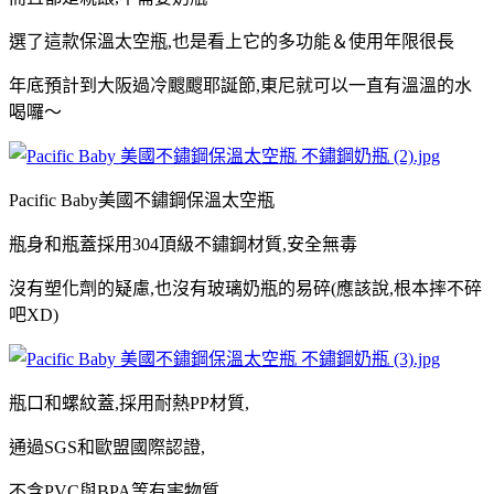
選了這款保溫太空瓶,也是看上它的多功能＆使用年限很長
年底預計到大阪過冷颼颼耶誕節
,東尼就可以一直有溫溫的水
喝囉～
Pacific Baby美國不鏽鋼保溫太空瓶
瓶身和瓶蓋採用304頂級不鏽鋼材質,安全無毒
沒有塑化劑的疑慮,也沒有玻璃奶瓶的易碎(應該說,根本摔不碎
吧XD)
瓶口和
螺紋蓋,採用耐熱PP材質,
通過SGS和歐盟國際認證,
不含PVC與BPA等有害物質