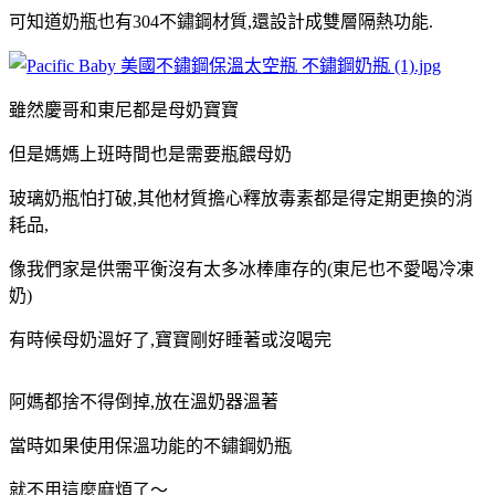
可知道奶瓶也有304不鏽鋼材質,還設計成雙層隔熱功能.
雖然慶哥和東尼都是母奶寶寶
但是媽媽上班時間也是需要瓶餵母奶
玻璃奶瓶怕打破,其他材質
擔心釋放毒素
都是得定期更換的消
耗品,
像我們家是供需平衡沒有太多冰棒庫存的(東尼也不愛喝冷凍
奶)
有時候母奶溫好了,寶寶剛好睡著或沒喝完
阿媽都捨不得倒掉,放在溫奶器溫著
當時如果使用保溫功能的不鏽鋼奶瓶
就不用這麼麻煩了～