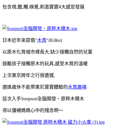
包含視
,
聽
,
觸
,
嗅覺
,
刺激寶寶
4
大感官發展
日本
近年來
提倡
"
木育
"(Kilku)
以原木化育
城市裡長大,缺少接觸自然的兒童
鼓勵孩子接觸原木的玩具,
感受木質的溫暖
上次東京跨年之行很遺憾,
適逢歲休不能帶東尼寶寶體驗的
木育廣場
這次入手Soopsori全腦開發‧原粹木積木
得以彌補媽媽心中的殘念啊～