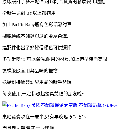
原廠設計了多種配件,
可以配合寶寶的發展
變化
功能
從新生兒到-3Y以上都適用
加上Pacific Baby瓶身色彩活潑討喜
擺脫傳統不鏽鋼單調的金屬色澤,
連配件也出了好幾個顏色可供選擇
多功能變化,可以保溫,耐用的材質,
加上
造型時尚亮眼
這樣兼顧實用與品味的禮物
送給剛接觸嬰幼兒用品的新手爸媽,
每次使用,一定都想起獨具慧眼的朋友啦～
東尼寶寶現在一歲半,只有早晚喝ㄋㄟㄋㄟ
而且
都是親餵,不需要奶瓶