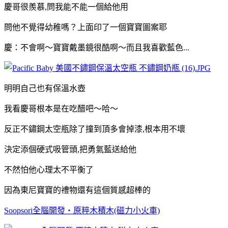
慶哥很羨慕,問我能不能一個給他用
問他不覺得幼稚嗎？上面印了一個寶寶圖案耶
慶：不會啊～寶寶戴墨鏡很酷啊～而且我喜歡藍色...
明明自己也有保溫水壺
我看慶哥根本是在吃醋吧～
哈～
反正不鏽鋼太空瓶除了撞到頂多會掉漆,根本用不壞
決定添個
硬式吸管頭,把勇氣藍送給他
不然怕他心理太不平衡了
因為東尼寶寶的禮物還有這個質感超棒的
Soopsori全腦開發‧原粹木積木(磁力小火車)