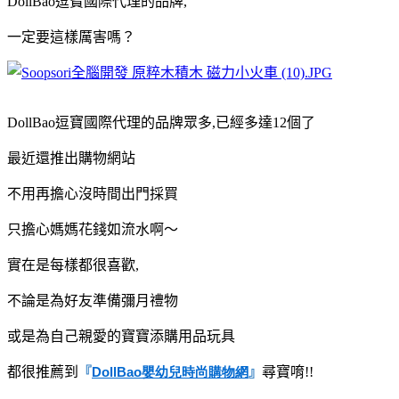
DollBao逗寶國際代理的品牌,
一定要這樣厲害嗎？
DollBao逗寶國際代理的品牌眾多,已經多達12個了
最近還推出購物網站
不用再擔心沒時間出門採買
只擔心媽媽花錢如流水啊～
實在是每樣都很喜歡,
不論是為好友準備彌月禮物
或是為自己親愛的寶寶添購用品玩具
都很推薦
到
尋寶唷!!
『
DollBao
嬰幼兒時尚購物網
』