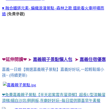
♥ 融合鐵道元素- 編織浪漫景點 -森林之歌 還能看火車呼嘯而
過
(免費參觀)
❤延伸閱讀❤
➤
嘉義親子景點懶人包
➤
嘉義住宿優惠
嘉義一日遊【精選嘉義親子景點】嘉義好好玩,一起輕鬆遛小
孩~ (持續更新)
❤免費嘉義親子景點【半天岩紫雲寺溜滑梯】超長U型滾輪溜
滑梯/細白沙坑/翹翹板,寺廟好好玩~每日提供隨喜早午素餐