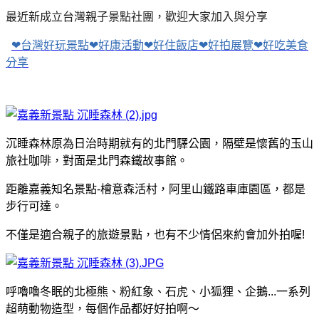
最近新成立台灣親子景點社團，歡迎大家加入與分享
❤台灣好玩景點❤好康活動❤好住飯店❤好拍展覽❤好吃美食
分享
沉睡森林原為日治時期就有的北門驛公園，隔壁是懷舊的玉山
旅社咖啡，對面是北門森鐵故事館。
距離嘉義知名景點-檜意森活村，阿里山鐵路車庫園區，
都是
步行可達。
不僅是適合親子的旅遊景點，也有不少情侶來約會加外拍喔!
呼嚕嚕冬眠的北極熊、粉紅象、石虎、小狐狸、企鵝...一系列
超萌動物造型，每個作品都好好拍啊～