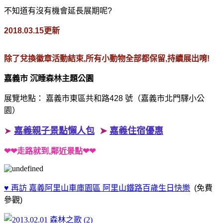
不知道有沒有機會延長展期呢?
2018.03.15更新
除了兌換徽章活動結束,所有小動物全部都保留,持續展出唷!
嘉義市 沉睡森林主題公園
展覽地點： 嘉義市東區共和路428 號（嘉義市北門驛小公
園）
➤
嘉義親子景點懶人包
➤
嘉義住宿優惠
❤❤走路就到,鄰近景點❤❤
♥ 再訪 嘉義阿里山車庫園區 阿里山鐵路百歲生日快樂
(免費
參觀)