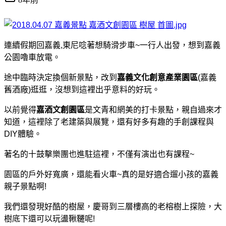
連續假期回嘉義,東尼唸著想騎滑步車~
一行人出發，想到嘉義
公園嚕車放電。
途中臨時決定換個新景點，改到
嘉義文化創意產業園區
(嘉義
舊酒廠)逛逛，沒想到這裡出乎意料的好玩。
以前覺得
嘉酒文創園區
是文青和網美的打卡景點，
親自過來才
知道，這裡除了老建築與展覽，還有好多有趣的手創課程與
DIY體驗。
著名的十鼓擊樂團也進駐這裡，不僅有演出也有課程~
園區的戶外好寬廣，還能看火車~真的是好適合遛小孩的嘉義
親子景點啊!
我們還發現好酷的樹屋，慶哥到三層樓高的老榕樹上探險，大
樹底下還可以玩盪鞦韆呢!