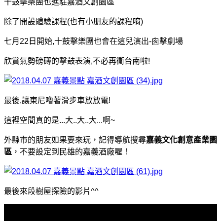
十鼓擊樂團也進駐嘉酒文創園區
除了開設體驗課程(也有小朋友的課程唷)
七月22日開始,十鼓擊樂團也會在這兒演出-囪擊劇場
欣賞氣勢磅礡的擊鼓表演,不必再衝台南啦!
最後,讓東尼嚕著滑步車放放電!
這裡空間真的是...大..大..大...啊~
外縣市的朋友如果要來玩，記得導航搜尋
嘉義文化創意產業園
區
，不要設定到民雄的嘉義酒廠喔！
最後來段樹屋探險的影片^^