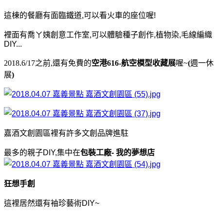
這棟的餐廳有面臨鐵道,可以看火車的座位喔!
裡面有喬ㄚ姨創意工作室,可以體驗種子創作,植物染,毛線編織
DIY...
2018.6/17之前,還有免費的
空港616-航空模型收藏展
喔~
(
週一休
展
)
嘉酒文創園區裡有許多文創品牌進駐
最多的親子DIY,集中在
包裝工廠- 我的夢想店
狂想手創
這裡居然還有袖珍藝術DIY~