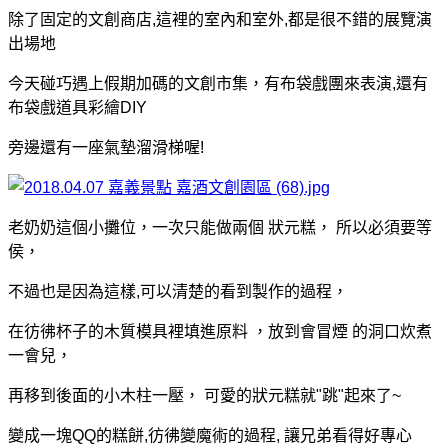
除了固定的文創商店,這裡的室內和室外,都是很不錯的展覽演
出場地
今天碰巧遇上假期加碼的文創市集，有布袋戲團來表演,還有
布袋戲道具彩繪DIY
旁邊還有一座氣墊溜滑梯喔!
老奶奶這個小攤位，一次只能做兩個 狀元糕， 所以必須要等
侯，
不過也是因為這樣,可以清楚的看到製作的過程，
在彷彿杯子的木質模具裡填進原料 ，
放到會冒煙 的洞口炊煮
一會兒，
再移到後面的小木柱一壓， 可愛的狀元糕就"跳"起來了~
變成一塊QQ的糕餅,彷彿變魔術的過程, 讓兄弟看得好專心