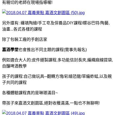
有親切的老師在現場指導喔!
另外還有: 纏填陶繪/手工皂及保養品DIY課程/
蝶谷巴特/
陶藝,
油畫...各式各樣的課程
除了包裝工廠的手創店家
嘉酒學堂
也會推出不同主題的課程(需事先報名)
例如適合大人的:皮件縫製課程,多功能信封長夾,編織麻線提袋,
自釀啤酒教學
孩子的課程:自己做玩具─翻轉方塊/彩繪恐龍/草編蚱蜢,以及親
子共同的課程
各種體驗課程真的是琳瑯滿目~
帶孩子來嘉酒文創園區,絕對收穫滿滿,一點也不無聊啊!