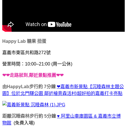
Happy Lab 糖果 扭蛋
嘉義市東區共和路272號
營業時間：10:00–21:00 (周一公休)
❤❤走路就到,鄰近景點推薦❤❤
由HappyLab步行約 7分鐘
❤嘉義市新景點【沉睡森林主題公
園】位於北門驛公園 鄰近檜意森活村/超好拍的嘉義打卡亮點
距離沉睡森林步行約 5分鐘
♥ 阿里山車庫園區 & 嘉義市立博
物館
(免費入場)