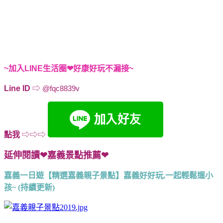
~加入LINE生活圈❤好康好玩不漏接~
Line ID
⇨
@fqc8839v
點我
⇨⇨⇨
延伸閱讀❤嘉義景點推薦❤
嘉義一日遊【精選嘉義親子景點】嘉義好好玩,一起輕鬆遛小
孩~ (持續更新)