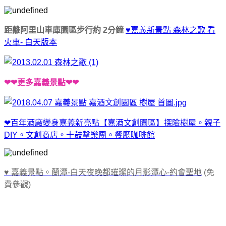
距離阿里山車庫園區步行約 2分鐘
♥嘉義新景點 森林之歌 看
火車- 白天版本
❤❤更多嘉義景點❤❤
❤百年酒廠變身嘉義新亮點【嘉酒文創園區】探險樹屋。親子
DIY。文創商店。十鼓擊樂團。餐廳咖啡館
♥ 嘉義景點。蘭潭-白天夜晚都璀璨的月影潭心-約會聖地
(免
費參觀)