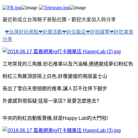
​
最近新成立台灣親子景點社團，歡迎大家加入與分享
❤台灣好玩景點❤好康活動❤好住飯店❤好拍展覽❤好吃美食
分享
工地常見的三角錐,砂石推車以及汽油桶,通通變成夢幻粉紅色
粉紅三角錐頂部搭上白色,好像變瘦的萌版富士山
長出了雪白天使翅膀的推車,讓人忍不住停下腳步
外婆感到很狐疑:這是一家店?
是要怎麼進去?
中央的粉紅自動販賣機,就是Happy Lab的大門啦!