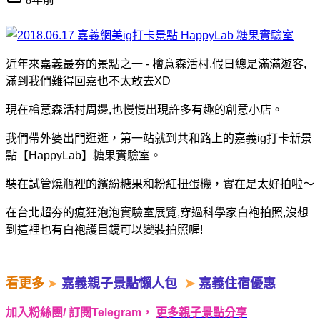
近年來嘉義最夯的景點之一 - 檜意森活村,
假日總是滿滿遊客,
滿到我們難得回嘉也不太敢去XD
現在檜意森活村周邊,也慢慢出現許多有趣的創意小店。
我們帶外婆出門逛逛，第一站就到共和路上的嘉義ig打卡新景
點【HappyLab】糖果實驗室。
裝在試管燒瓶裡的繽紛糖果和粉紅扭蛋機，實在是太好拍啦～
在台北超夯的瘋狂泡泡實驗室展覽,穿過科學家白袍拍照,
沒想
到這裡也有白袍護目鏡可以變裝拍照喔!
看更多
➤
嘉義親子景點懶人包
➤
嘉義住宿優惠
加入粉絲團/ 訂閱Telegram，
更多親子景點分享