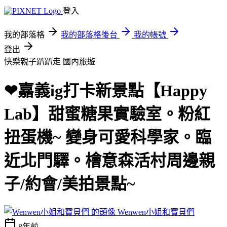
登入
我的部落格
我的部落格後台
我的帳號
登出
快樂親子趴趴走
國內旅遊
❤嘉義ig打卡新景點【Happy
Lab】甜蜜糖果實驗室。粉紅
扭蛋機~ 變身可愛科學家。臨
近北門驛。檜意森活村周邊親
子/約會/美拍景點~
Wenwen小姐和寶貝們
8年前