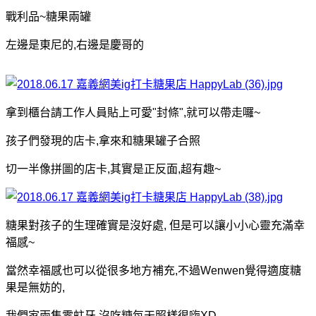
戰利品~糖果兩罐
左邊是東尼的,右邊是慶哥的
拿到櫃台請工作人員貼上可愛"封條",就可以帶走囉~
孩子們發現的店卡,拿來和糖果罐子合照
切一半像拼圖的店卡,其實是正反面,超有趣~
糖果對孩子的生理確實是沒好處, 但是可以讓小小心靈充滿幸
福感~
當然幸福感也可以從很多地方補充,不過Wenwen覺得適度糖
果是無妨的,
我們家兩隻零蛀牙,沒吃糖每天照樣很嗨XD