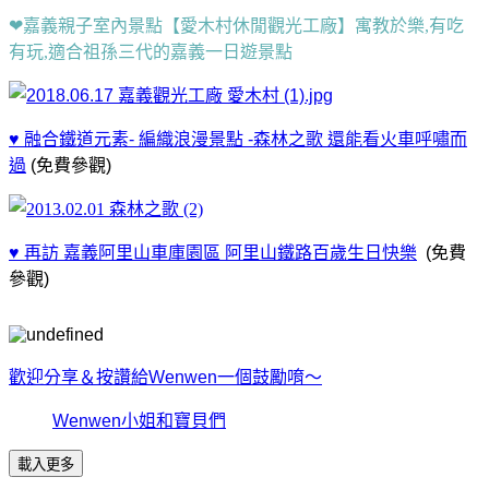
❤嘉義親子室內景點【愛木村休閒觀光工廠】寓教於樂,有吃
有玩,適合祖孫三代的嘉義一日遊景點
♥ 融合鐵道元素- 編織浪漫景點 -森林之歌 還能看火車呼嘯而
過
(免費參觀)
♥ 再訪 嘉義阿里山車庫園區 阿里山鐵路百歲生日快樂
(免費
參觀)
歡迎分享＆按讚給Wenwen一個鼓勵唷～
Wenwen小姐和寶貝們
載入更多