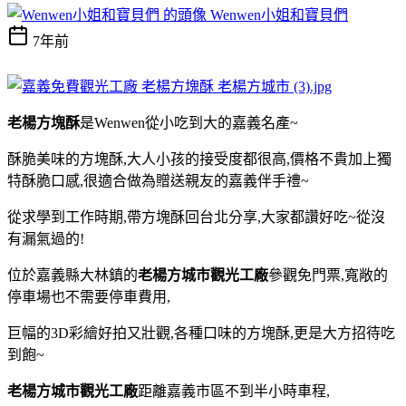
Wenwen小姐和寶貝們
7年前
老楊方塊酥
是Wenwen從小吃到大的嘉義名產~
酥脆美味的方塊酥,大人小孩的接受度都很高,價格不貴加上獨
特酥脆口感,很適合做為贈送親友的嘉義伴手禮~
從求學到工作時期,帶方塊酥回台北分享,大家都讚好吃~從沒
有漏氣過的!
位於嘉義縣大林鎮的
老楊方城市觀光工廠
參觀免門票,寬敞的
停車場也不需要停車費用,
巨幅的3D彩繪好拍又壯觀,各種口味的方塊酥,更是大方招待吃
到飽~
老楊方城市觀光工廠
距離嘉義市區不到半小時車程,