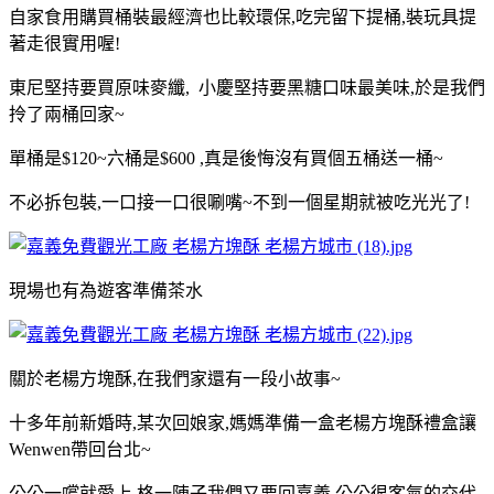
自家食用購買桶裝最經濟也比較環保,吃完留下提桶,裝玩具提
著走很實用喔!
東尼堅持要買原味麥纖, 小慶堅持要黑糖口味最美味,於是我們
拎了兩桶回家~
單桶是$120~六桶是$600 ,真是後悔沒有買個五桶送一桶~
不必拆包裝,一口接一口很唰嘴~不到一個星期就被吃光光了!
現場也有為遊客準備茶水
關於老楊方塊酥,在我們家還有一段小故事~
十多年前新婚時,某次回娘家,媽媽準備一盒老楊方塊酥禮盒讓
Wenwen帶回台北~
公公一嚐就愛上,格一陣子我們又要回嘉義,公公很客氣的交代,