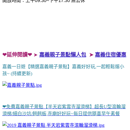
開放時間：上午09:30~下午17:30
無公休
❤延伸閱讀❤
➤
嘉義親子景點懶人包
➤
嘉義住宿優惠
嘉義一日遊【精選嘉義親子景點】嘉義好好玩,一起輕鬆遛小
孩~ (持續更新)
❤免費嘉義親子景點【半天岩紫雲寺溜滑梯】超長U型滾輪溜
滑梯/細白沙坑/翹翹板,寺廟好好玩~每日提供隨喜早午素餐