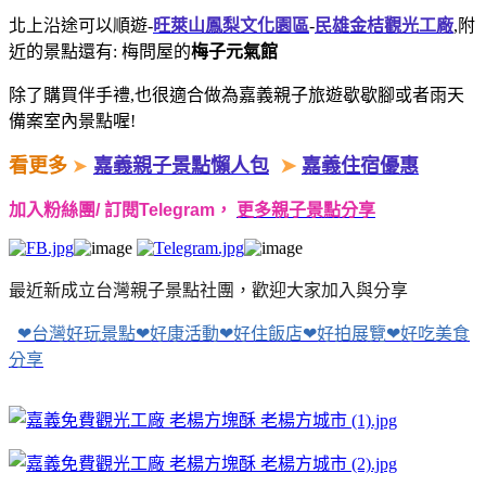
北上沿途可以順遊-
旺萊山鳳梨文化園區
-
民雄金桔觀光工廠
,附
近的景點還有: 梅問屋的
梅子元氣館
除了購買伴手禮,也很適合做為嘉義親子旅遊歇歇腳或者雨天
備案室內景點喔!
看更多
➤
嘉義親子景點懶人包
➤
嘉義住宿優惠
加入粉絲團/ 訂閱Telegram，
更多親子景點分享
​
最近新成立台灣親子景點社團，歡迎大家加入與分享
❤台灣好玩景點❤好康活動❤好住飯店❤好拍展覽❤好吃美食
分享