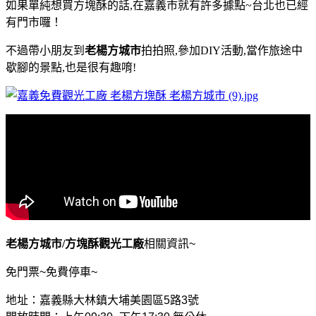
如果單純想買方塊酥的話,在嘉義市就有許多據點~台北也已經
有門市囉！
不過帶小朋友到
老楊方城市
拍拍照,參加DIY活動,當作旅途中
歇腳的景點,也是很有趣唷!
老楊方城市/方塊酥觀光工廠
相關資訊~
免門票~免費停車~
地址：嘉義縣大林鎮大埔美園區5路3號