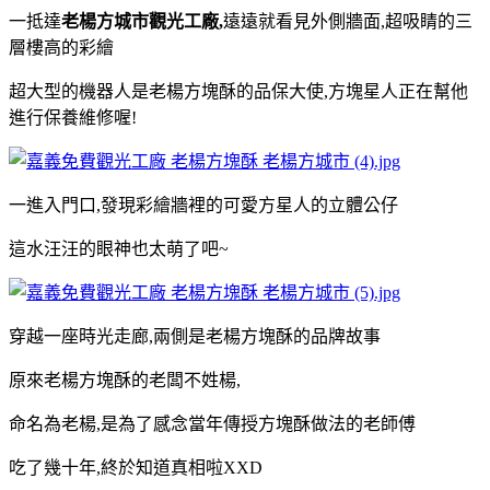
一抵達
老楊方城市觀光工廠,
遠遠就看見外側牆面,超吸睛的三
層樓高的彩繪
超大型的機器人是老楊方塊酥的品保大使,方塊星人正在幫他
進行保養維修喔!
一進入門口,發現彩繪牆裡的可愛方星人的立體公仔
這水汪汪的眼神也太萌了吧~
穿越一座時光走廊,兩側是老楊方塊酥的品牌故事
原來老楊方塊酥的老闆不姓楊,
命名為老楊,是為了感念當年傳授方塊酥做法的老師傅
吃了幾十年,終於知道真相啦XXD