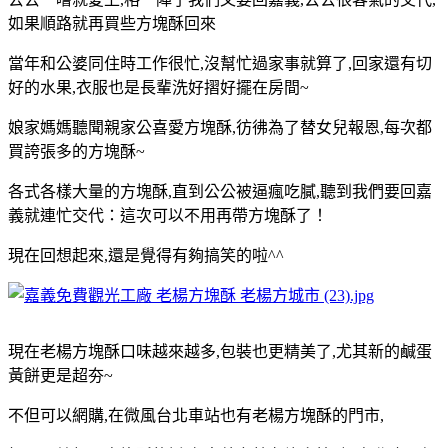
如果順路就再買些方塊酥回來
當年和公婆同住時工作很忙,沒幫忙過家事就算了,回家還有切
好的水果,衣服也是長輩洗好摺好擺在房間~
娘家媽媽聽聞親家公喜愛方塊酥,彷彿為了替女兒報恩,每次都
買誇張多的方塊酥~
各式各樣大量的方塊酥,直到公公被逼瘋吃膩,聽到我們要回嘉
義就連忙交代：這次可以不用再帶方塊酥了！
現在回想起來,還是覺得有夠搞笑的啦^^
現在老楊方塊酥口味越來越多,包裝也更精美了,尤其新的鹹蛋
黃餅更是超夯~
不但可以網購,在微風台北車站也有老楊方塊酥的門市,