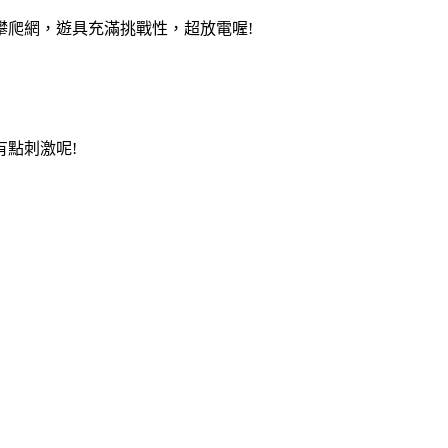
攀爬網，遊具充滿挑戰性，超放電喔!
點刺激呢!