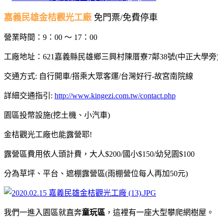
嘉義民雄金桔觀光工廠
免門票/免費停車
營業時間：9：00 ～ 17：00
工廠地址：621嘉義縣民雄鄉三興村陳厝寮7鄰38號(中正大學旁
交通方式: 自行開車/搭乘大眾客運/台灣好行-故宮南院線
詳細交通指引:
http://www.kingezi.com.tw/contact.php
園區投幣設施(挖土機、小汽車)
金桔觀光工廠也能露營耶!
露營區費用依人頭計費，大人$200/國小$150/幼兒園$100
分為草坪、平台、遮棚露營區(雨棚營位每人再加50元)
我們一進入園區就直奔
童玩區
，這裡有一座大型攀爬網樹屋。