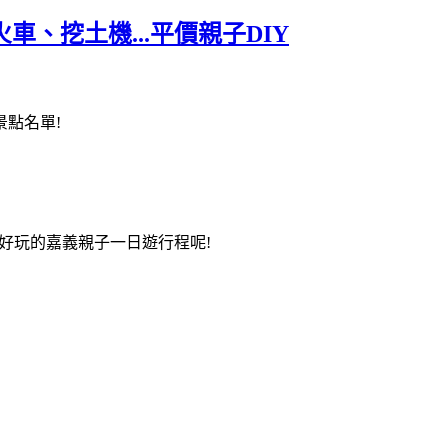
挖土機...平價親子DIY
點名單!
好玩的嘉義親子一日遊行程呢!