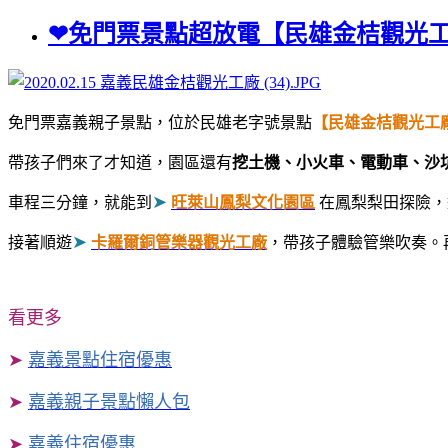
❤免門票景點超放電【民雄金桔觀光工
免門票嘉義親子景點，位於民雄老字號景點
【民雄金桔觀光工
帶孩子們來了才知道，園區還有
挖土機、小火車、電動車、沙
➤
車程三分鐘，就能到
旺萊山鳳梨文化園區
在鳳梨梨田探險，
➤
接著順遊
卡羅爾銅管樂器觀光工廠
，帶孩子體驗管樂吹奏。
看更多
➤
嘉義景點住宿優惠
➤
嘉義親子景點懶人包
➤
嘉義住宿優惠