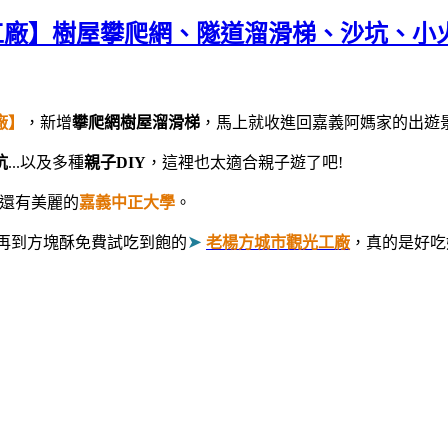
廠】樹屋攀爬網、隧道溜滑梯、沙坑、小火車、
廠】
，新增
攀爬網樹屋溜滑梯
，馬上就收進回嘉義阿媽家的出遊景
坑
...以及多種
親子DIY
，這裡也太適合親子遊了吧!
還有美麗的
嘉義中正大學
。
➤
再到方塊酥免費試吃到飽的
老楊方城市觀光工廠
，真的是好吃