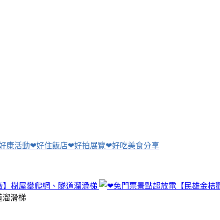
好康活動❤好住飯店❤好拍展覽❤好吃美食分享