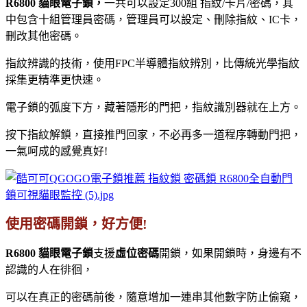
R6800 貓眼電子鎖，
一共可以設定300組 指紋/卡片/密碼，其
中包含十組管理員密碼，管理員可以設定、刪除指紋、IC卡，
刪改其他密碼。
指紋辨識的技術，使用FPC半導體指紋辨別，比傳統光學指紋
採集更精準更快速。
電子鎖的弧度下方，藏著隱形的門把，指紋識別器就在上方。
按下指紋解鎖，直接推門回家，不必再多一道程序轉動門把，
一氣呵成的感覺真好!
使用密碼開鎖，好方便!
R6800 貓眼電子鎖
支援
虛位密碼
開鎖，如果開鎖時，身邊有不
認識的人在徘徊，
可以在真正的密碼前後，隨意增加一連串其他數字防止偷窺，