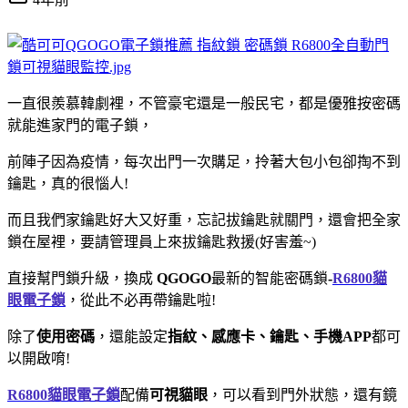
一直很羨慕韓劇裡，不管豪宅還是一般民宅，都是優雅按密碼
就能進家門的電子鎖，
前陣子因為疫情，每次出門一次購足，拎著大包小包卻掏不到
鑰匙，真的很惱人!
而且我們家鑰匙好大又好重，忘記拔鑰匙就關門，還會把全家
鎖在屋裡，要請管理員上來拔鑰匙救援(好害羞~)
直接幫門鎖升級，換成
QGOGO
最新的智能密碼鎖
-
R6800貓
眼電子鎖
，從此不必再帶鑰匙啦!
除了
使用密碼
，還能設定
指紋、感應卡、鑰匙、手機APP
都可
以開啟唷!
R6800貓眼電子鎖
配備
可視貓眼
，可以看到門外狀態，還有鏡