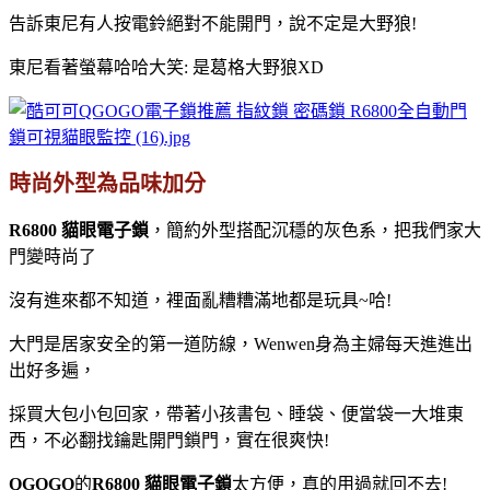
告訴東尼有人按電鈴絕對不能開門，說不定是大野狼!
東尼看著螢幕哈哈大笑: 是葛格大野狼XD
時尚外型為品味加分
R6800 貓眼電子鎖
，簡約外型搭配沉穩的灰色系，把我們家大
門變時尚了
沒有進來都不知道，裡面亂糟糟滿地都是玩具~哈!
大門是居家安全的第一道防線，Wenwen身為主婦每天進進出
出好多遍，
採買大包小包回家，帶著小孩書包、睡袋、便當袋一大堆東
西，不必翻找鑰匙開門鎖門，實在很爽快!
QGOGO
的
R6800 貓眼電子鎖
太方便，真的用過就回不去!