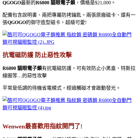
QGOGO
最新的
R6800 貓眼電子鎖
，價格是$21,000。
配備包含說明書、兩把專屬防拷鑰匙，兩張原廠磁卡、還有一
張
QGOGO
的御守造型磁卡，超級可愛!
抗電磁防護 防止惡性攻擊
R6800 貓眼電子鎖
有抗電磁防護，可有效防止小黑盒、特斯拉
線圈等…的惡性攻擊
平常是低調的待機省電模式，經過觸碰才會啟動發光。
Wenwen最喜歡用指紋開門了!