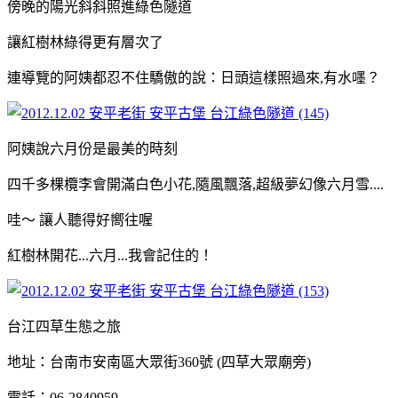
傍晚的陽光斜斜照進綠色隧道
讓紅樹林綠得更有層次了
連導覽的阿姨都忍不住驕傲的說：日頭這樣照過來,有水嚜？
阿姨說六月份是最美的時刻
四千多棵欖李會開滿白色小花,隨風飄落,超級夢幻像六月雪....
哇～ 讓人聽得好嚮往喔
紅樹林開花...六月...我會記住的！
台江四草生態之旅
地址：台南市安南區大眾街360號 (四草大眾廟旁)
電話：06-2840959