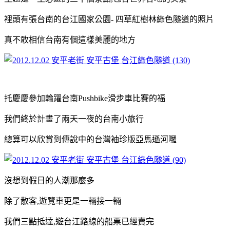
裡頭有張台南的台江國家公園- 四草紅樹林綠色隧道的照片
真不敢相信台南有個這樣美麗的地方
托慶慶參加輪躍台南Pushbike滑步車比賽的福
我們終於計畫了兩天一夜的台南小旅行
總算可以欣賞到傳說中的台灣袖珍版亞馬遜河囉
沒想到假日的人潮那麼多
除了散客,遊覽車更是一輛接一輛
我們三點抵達,遊台江路線的船票已經賣完