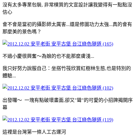
沒有太多專業包裝, 非常樸質的文宣設計讓我變得有一點點沒
信心
會不會是當初的攝影師太厲害...還是修圖功力太強...真的會有
那麼美的景色嗎？
不過小慶很興奮～為娘的也不能那麼膚淺...
我只好努力說服自己：坐搭竹筏欣賞紅樹林生態,也是特別的
體驗...
出發囉～ 一塊有點破壞畫面,卻又"聳"的可愛的小招牌揭開序
幕
這裡是台灣第一條人工古運河