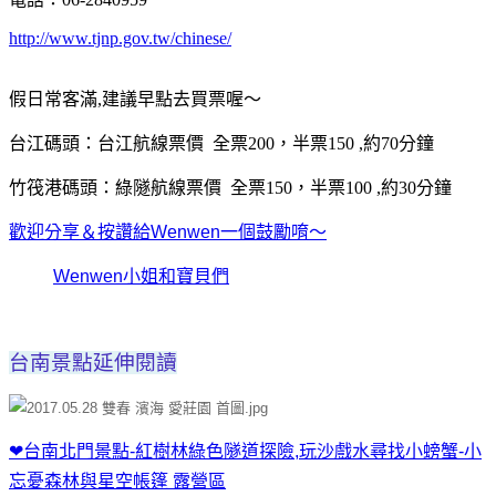
http://www.tjnp.gov.tw/chinese/
假日常客滿,建議早點去買票喔～
台江碼頭：台江航線票價 全票200，半票150 ,約70分鐘
竹筏港碼頭：綠隧航線票價 全票150，半票100 ,約30分鐘
歡迎分享＆按讚給Wenwen一個鼓勵唷～
Wenwen小姐和寶貝們
台南景點延伸閱讀
❤台南北門景點-紅樹林綠色隧道探險,玩沙戲水尋找小螃蟹-小
忘憂森林與星空帳篷 露營區