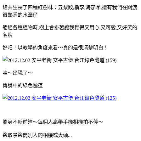
總共生長了四種紅樹林：五梨跤,欖李,海茄苳,還有我們在關渡
很熟悉的水筆仔
船經各種植物時,樹上會掛著讓我覺得又用心,又可愛,又好笑的
名牌
好吧！以教學的角度來看～真的是很清楚明白！
哇～出現了～
傳說中的綠色隧道
船身不斷前進～每個人高舉手機相機拍不停～
邊取景邊閃別人的相機或大頭...