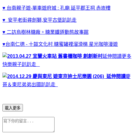
♥ 台南親子遊-單車遊府城 : 孔廟 延平郡王祠 赤崁樓
♥ 安平老街尋劍獅,安平古堡趴趴走
♥ 二訪烏樹林糖廠。糖業鐵道動態故事館
♥台南仁德 - 十鼓文化村 糖蜜罐裡溜滑梯 星光咖啡漫遊
延伸閱讀
更多
快樂親子趴趴走
延伸
閱讀
慶
哥＆東尼弟弟出國趴趴走
載入更多