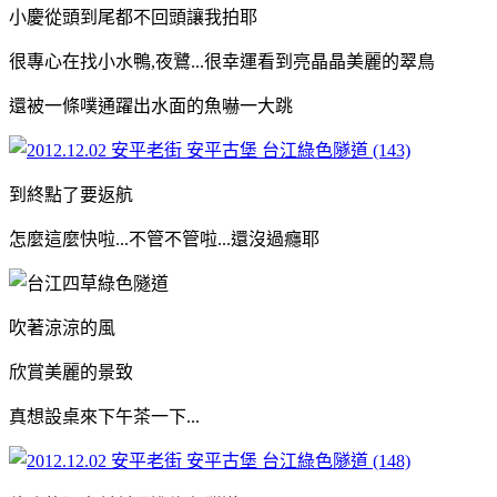
小慶從頭到尾都不回頭讓我拍耶
很專心在找小水鴨,夜鷺...很幸運看到亮晶晶美麗的翠鳥
還被一條噗通躍出水面的魚嚇一大跳
到終點了要返航
怎麼這麼快啦...不管不管啦...還沒過癮耶
吹著涼涼的風
欣賞美麗的景致
真想設桌來下午茶一下...