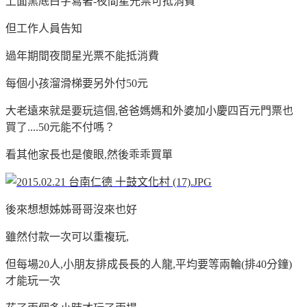
上面黑底白字寫著-夜間星光票可抵消費
但工作人員告知
過年期間夜間星光票不能抵消費
每個小孩溜滑梯要另外付50元
大老遠來就是要玩這個,爸爸媽媽和外婆加小慶四百元門票也
買了....50元能不付嗎？
看其他家長也是傻眼,然後乖乖買單
後來想想姊姊哥哥沒來也好
雖然付款一次可以重複玩,
但每場20人,小朋友排成長長的人龍,平均要等兩輪(排40分鐘)
才能玩一次