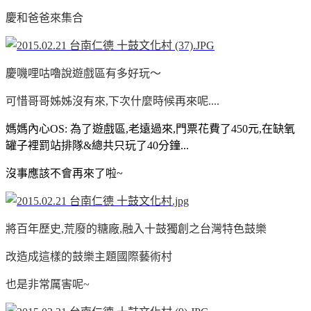
慶和爸爸來集合
慶嘰哩咕嚕說遊戲區有多好玩～
可惜哥哥姊姊沒有來,下次什麼時候再來呢....
媽媽內心OS: 為了遊戲區,老遠過來,門票花費了450元,在缺氧
罐子裡罰站排隊&總共只玩了40分鐘...
沒事應該不會再來了啦~
將百年歷史,荒廢的糖廠,融入十鼓獨創之台灣特色鼓樂
改造成這樣的鼓樂主題國際藝術村
也是非常厲害呢~