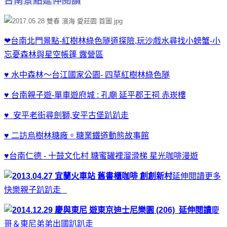
台南景點延伸閱讀
❤台南北門景點-紅樹林綠色隧道探險,玩沙戲水尋找小螃蟹-小
忘憂森林與星空帳篷 露營區
♥
水中森林～台江國家公園- 四草紅樹林綠色隧
♥ 台南親子遊-單車遊府城 : 孔廟 延平郡王祠 赤崁樓
♥ 安平老街尋劍獅,安平古堡趴趴走
♥ 二訪烏樹林糖廠。糖業鐵道動態故事館
♥台南仁德 - 十鼓文化村 糖蜜罐裡溜滑梯 星光咖啡漫遊
延伸閱讀
更多
快樂親子趴趴走
延伸
閱讀
慶
哥＆東尼弟弟出國趴趴走