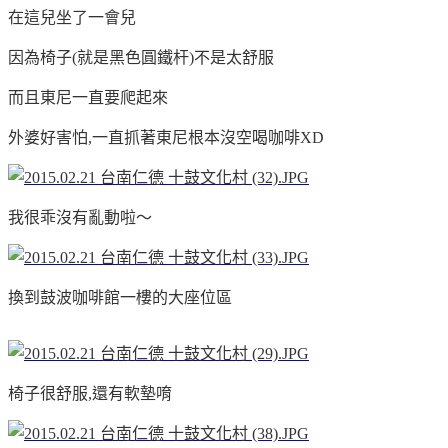
在這兒坐了一會兒
因為椅子(就是黑色圓鐵杆)不是太舒服
而且東尼一直要爬起來
外婆好害怕,一直抓著東尼根本沒空喝咖啡XD
我很乖沒有亂動啦～
換到
鼓波咖啡館
一樓的大座位區
椅子很舒服,還有軟墊唷