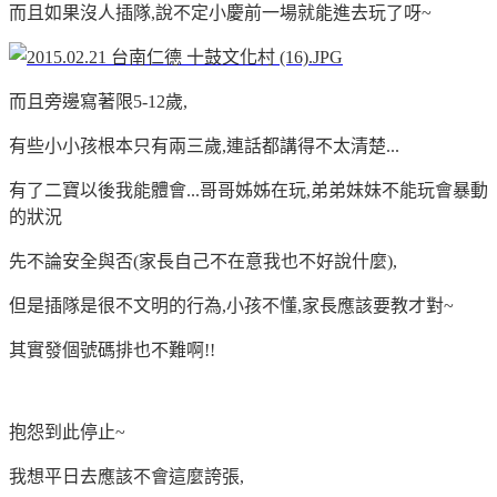
而且如果沒人插隊,說不定小慶前一場就能進去玩了呀~
而且旁邊寫著限5-12歲,
有些小小孩根本只有兩三歲,連話都講得不太清楚...
有了二寶以後我能體會...
哥哥姊姊在玩,弟弟妹妹不能玩會暴動
的狀況
先不論安全與否(家長自己不在意我也不好說什麼),
但是
插隊是很不文明的行為,
小孩不懂,家長應該要教才對~
其實發個號碼排也不難啊!!
抱怨到此停止~
我想平日去應該不會這麼誇張,