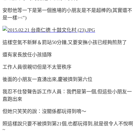
安慰他等一下是第一個進場的小朋友
是不是超棒的(其實還不
是一樣><")
這樣空氣不新鮮＆罰站50分鐘,又要安撫小孩已經夠煎熬了
還有家長放任小孩插隊
工作人員很親切但是不太管秩序
後面的小朋友一直湧出來,慶被擠到第六位
我忍不住發聲告訴工作人員：我們是第一個,但這些小朋友一
直跑出來
但她只笑笑的說：沒關係都玩得到唷～
照這樣說只要不被擠到第21個,也都玩得到,
就是很令人不悅啊
~