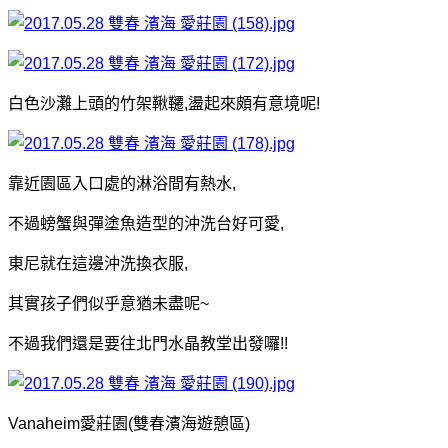
白色沙灘上頭的竹架鞦韆,盪起來頗有意境呢!
靠近園區入口處的淋浴間有熱水,
不過螃蟹與彈塗魚造型的沖洗台好可愛,
東尼就在這邊沖洗換衣服,
其實孩子們似乎意猶未盡呢~
不過我們還是要往北門水晶教堂出發囉!!
Vanaheim愛莊園(雙春濱海遊憩區)