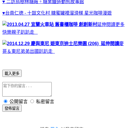
♥ 二訪烏樹林糖廠。糖業鐵道動態故事館
♥台南仁德 - 十鼓文化村 糖蜜罐裡溜滑梯 星光咖啡漫遊
延伸閱讀
更多
快樂親子趴趴走
延伸
閱讀
慶
哥＆東尼弟弟出國趴趴走
載入更多
公開留言
私密留言
發佈留言