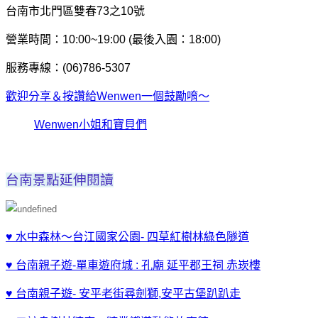
台南市北門區雙春73之10號
營業時間：10:00~19:00 (最後入園：18:00)
服務專線：(06)786-5307
歡迎分享＆按讚給Wenwen一個鼓勵唷～
Wenwen小姐和寶貝們
台南景點延伸閱讀
♥
水中森林～台江國家公園- 四草紅樹林綠色隧道
♥ 台南親子遊-單車遊府城 : 孔廟 延平郡王祠 赤崁樓
♥ 台南親子遊- 安平老街尋劍獅,安平古堡趴趴走