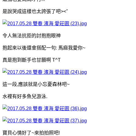
是說哭成這樣也太誇張了吧><"
令人無法抗拒的討抱抱眼神
抱起來以後還會搭配一句: 馬麻我愛你~
真是抱到斷手也甘願啊 T^T
這一段,應該就是小忘憂森林吧~
水裡有好多魚兒游泳.
寶貝心情好了~來拍拍照吧!