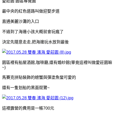
愛莊園 園區導覽圖
最中央的紅色道路叫做迎娶步道
直通美麗沙灘的入口
不過到了海邊小孩大概就會玩瘋了
決定先隨意走走,把海邊玩水放到最後
園區裡有船屋酒館,咖啡廳,還有婚紗館(畢竟這裡叫做愛莊園嘛
~)
馬賽克拼貼裝飾的螃蟹與彈塗魚蠻可愛的
還有一隻划船的黑面琵鷺~
這裡露營的費用是一帳700元