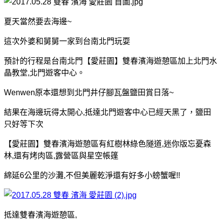
夏天當然要去海邊~
這次外婆和舅舅一家到台南北門玩耍
預計的行程是台南北門【愛莊園】雙春濱海遊憩區加上北門水
晶教堂,北門遊客中心。
Wenwen原本還想到北門井仔腳瓦盤鹽田賞日落~
結果在海邊玩得太開心,抵達北門遊客中心已經天黑了，鹽田
只好等下次
【愛莊園】雙春濱海遊憩區有紅樹林綠色隧道,迷你版忘憂森
林,還有烤肉區,露營區與星空帳篷
綿延6公里的沙灘,不但美麗乾淨還有好多小螃蟹喔!!
抵達雙春濱海遊憩區,