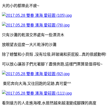
大的小的都樂此不疲~
只有沙灘的乾濕交界處有一些漂流木
放眼望去這麼一大片乾淨的沙灘
除了螃蟹和小貝殼 ,沒有垃圾,碎玻璃和菸屁股...真的很感動啊!
可以放心讓孩子們光著腳丫盡情奔跑,這樣門票算是值得啦~
東尼奔向大海,又往回跑的足跡,真可愛^^
看到遠方的人走進海裡,水居然越來越淺變成腳踝的高度