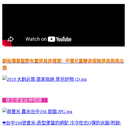
銅板價萬聖節布置道具這裡買! 平價兒童變身服裝道具與南瓜
桶
造型便當延伸閱讀：
❤台中194號香米-造型便當的絕配,冷冷吃也Q彈的米飯(附錄: