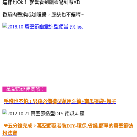
這樣也Ok！ 就當看到幽靈嚇到囉XD
番茄肉醬換成咖哩醬，應該也不錯唷~
萬聖節延伸閱讀：
手殘也不怕!! 男孩必備造型萬用斗篷+南瓜提袋+帽子
❤五分鐘完成。萬聖節忍者裝DIY-環保,省錢,簡單的萬聖節裝
扮法寶