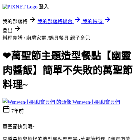
登入
我的部落格
我的部落格後台
我的帳號
登出
料理食譜 / 廚房家電 /鍋具餐具
親子育兒
❤萬聖節主題造型餐點【幽靈
肉醬飯】簡單不失敗的萬聖節
料理~
Wenwen小姐和寶貝們
7年前
萬聖節快到囉~
來道👻假鬼假怪的造型餐點應應景~
萬聖節料理【幽靈肉醬