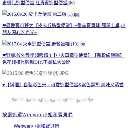
史努比造型便當,紅貴賓造型便當diy)
❤最愛寶可夢之【皮卡丘造型便當】+番茄寶貝球-簡單上桌,小
朋友開心吃光光~
❤野餐,校外教學超吸睛!!【小火車造型便當】【新幹線飯糰】
免花錢模具輕鬆DIY,不藏私大公開
♥【料理】自製彩色米。可愛造型便當&紫色壽司 美味又清香
按讚追蹤Wenwen小姐和寶貝們
Wenwen小姐和寶貝們