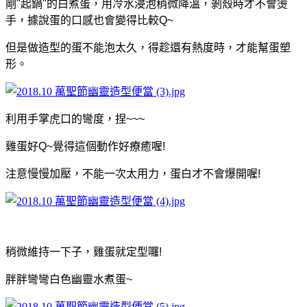
剛"起鍋"的白煮蛋，用冷水浸泡稍微降溫，剝殼時才不會燙
手，據說蛋的口感也會變得比較Q~
但是做造型的蛋不能泡太久，得趁還有熱度時，才能幫蛋塑
形。
利用手掌虎口的彎度，捏~~~
雞蛋好Q~覺得這個動作好療癒喔!
注意慢慢加壓，不能一次太用力，蛋白才不會爆開喔!
稍微維持一下子，雞蛋就定型囉!
胖胖彎彎白色幽靈水煮蛋~