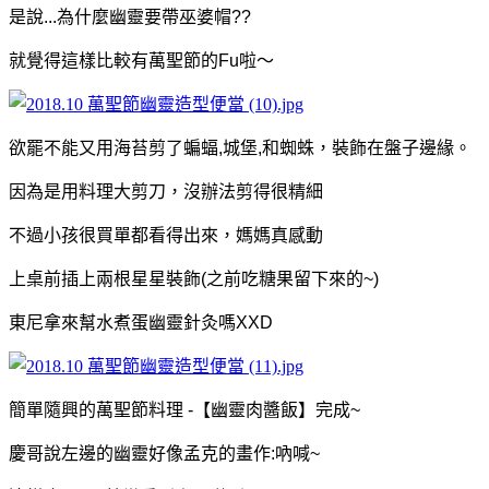
是說...為什麼幽靈要帶巫婆帽??
就覺得這樣比較有萬聖節的Fu啦～
欲罷不能又用海苔剪了蝙蝠,城堡,和蜘蛛，裝飾在盤子邊緣。
因為是用料理大剪刀，沒辦法剪得很精細
不過小孩很買單都看得出來，媽媽真感動
上桌前插上兩根星星裝飾(之前吃糖果留下來的~)
東尼拿來幫水煮蛋幽靈針灸嗎XXD
簡單隨興的萬聖節料理 -【幽靈肉醬飯】完成~
慶哥說左邊的幽靈好像孟克的畫作:吶喊~